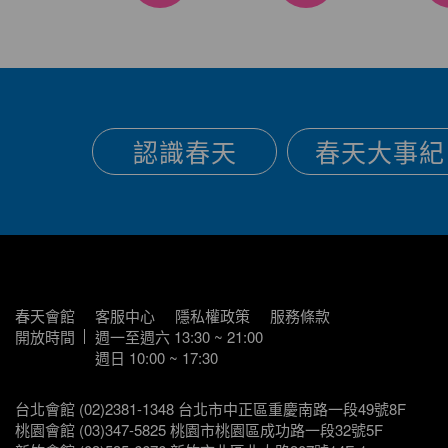
認識春天
春天大事紀
春天會館
客服中心
隱私權政策
服務條款
開放時間
週一至週六 13:30 ~ 21:00
週日 10:00 ~ 17:30
台北會館 (02)2381-1348 台北市中正區重慶南路一段49號8F
桃園會館 (03)347-5825 桃園市桃園區成功路一段32號5F