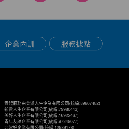
企業內訓
服務據點
實體服務由美滿人生企業有限公司(統編:89867482)
新貴人生企業有限公司(統編:79980443)
美好人生企業有限公司(統編:16922467)
青年友誼企業有限公司(統編:97348077)
非常好企業有限公司(統編:12989178)