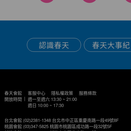
認識春天
春天大事紀
春天會館
客服中心
隱私權政策
服務條款
開放時間
週一至週六 13:30 ~ 21:00
週日 10:00 ~ 17:30
台北會館 (02)2381-1348 台北市中正區重慶南路一段49號8F
桃園會館 (03)347-5825 桃園市桃園區成功路一段32號5F