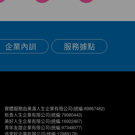
企業內訓
服務據點
實體服務由美滿人生企業有限公司(統編:89867482)
新貴人生企業有限公司(統編:79980443)
美好人生企業有限公司(統編:16922467)
青年友誼企業有限公司(統編:97348077)
非常好企業有限公司(統編:12989178)