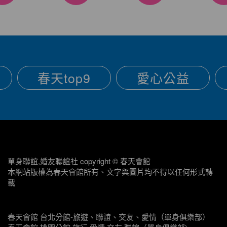
春天top9
愛心公益
單身聯誼,婚友聯誼社 copyright © 春天會館
本網站版權為春天會館所有、文字與圖片均不得以任何形式轉
載
春天會館 台北分館-旅遊、聯誼、交友、愛情（單身俱樂部）