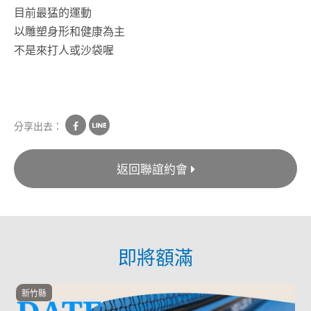
目前最猛的運動
以雕塑身形和健康為主
不是來打人或沙袋喔
分享出去：
返回聯誼約會
即將額滿
新竹縣
台