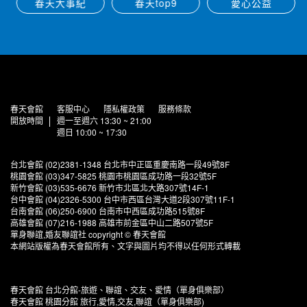
春天大事紀
春天top9
愛心公益
春天會館
客服中心
隱私權政策
服務條款
開放時間
週一至週六 13:30 ~ 21:00
週日 10:00 ~ 17:30
台北會館 (02)2381-1348 台北市中正區重慶南路一段49號8F
桃園會館 (03)347-5825 桃園市桃園區成功路一段32號5F
新竹會館 (03)535-6676 新竹市北區北大路307號14F-1
台中會館 (04)2326-5300 台中市西區台灣大道2段307號11F-1
台南會館 (06)250-6900 台南市中西區成功路515號8F
高雄會館 (07)216-1988 高雄市前金區中山二路507號5F
單身聯誼,婚友聯誼社 copyright © 春天會館
本網站版權為春天會館所有、文字與圖片均不得以任何形式轉載
春天會館 台北分館-旅遊、聯誼、交友、愛情（單身俱樂部）
春天會館 桃園分館 旅行,愛情,交友,聯誼（單身俱樂部)