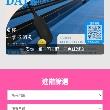
看你一掌匹開天跟上匹克球潮流
進階篩選