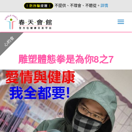
不提供、不理會、不聽從。
詳情
心約會
雕塑體態拳是為你8之7