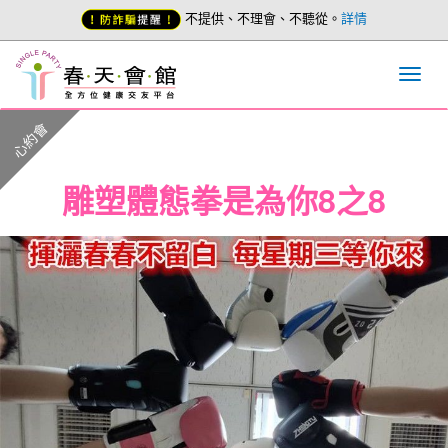
不提供、不理會、不聽從。
詳情
心約會
雕塑體態拳是為你8之8