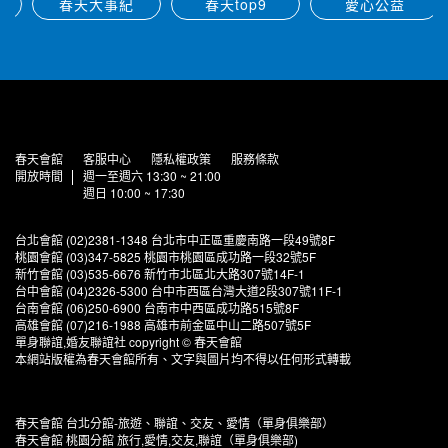
春天大事紀
春天top9
愛心公益
春天會館
客服中心
隱私權政策
服務條款
開放時間
週一至週六 13:30 ~ 21:00
週日 10:00 ~ 17:30
台北會館 (02)2381-1348 台北市中正區重慶南路一段49號8F
桃園會館 (03)347-5825 桃園市桃園區成功路一段32號5F
新竹會館 (03)535-6676 新竹市北區北大路307號14F-1
台中會館 (04)2326-5300 台中市西區台灣大道2段307號11F-1
台南會館 (06)250-6900 台南市中西區成功路515號8F
高雄會館 (07)216-1988 高雄市前金區中山二路507號5F
單身聯誼,婚友聯誼社 copyright © 春天會館
本網站版權為春天會館所有、文字與圖片均不得以任何形式轉載
春天會館 台北分館-旅遊、聯誼、交友、愛情（單身俱樂部）
春天會館 桃園分館 旅行,愛情,交友,聯誼（單身俱樂部)