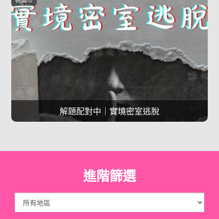
解題配對中｜實境密室逃脫
進階篩選