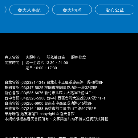
春天大事紀
春天top9
愛心公益
春天會館
客服中心
隱私權政策
服務條款
開放時間
週一至週六 13:30 ~ 21:00
週日 10:00 ~ 17:30
台北會館 (02)2381-1348 台北市中正區重慶南路一段49號8F
桃園會館 (03)347-5825 桃園市桃園區成功路一段32號5F
新竹會館 (03)535-6676 新竹市北區北大路307號14F-1
台中會館 (04)2326-5300 台中市西區台灣大道2段307號11F-1
台南會館 (06)250-6900 台南市中西區成功路515號8F
高雄會館 (07)216-1988 高雄市前金區中山二路507號5F
單身聯誼,婚友聯誼社 copyright © 春天會館
本網站版權為春天會館所有、文字與圖片均不得以任何形式轉載