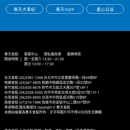
春天大事紀
春天top9
愛心公益
春天會館
客服中心
隱私權政策
服務條款
開放時間
週一至週六 13:30 ~ 21:00
週日 10:00 ~ 17:30
台北會館 (02)2381-1348 台北市中正區重慶南路一段49號8F
桃園會館 (03)347-5825 桃園市桃園區成功路一段32號5F
新竹會館 (03)535-6676 新竹市北區北大路307號14F-1
台中會館 (04)2326-5300 台中市西區台灣大道2段307號11F-1
台南會館 (06)250-6900 台南市中西區成功路515號8F
高雄會館 (07)216-1988 高雄市前金區中山二路507號5F
單身聯誼,婚友聯誼社 copyright © 春天會館
本網站版權為春天會館所有、文字與圖片均不得以任何形式轉載