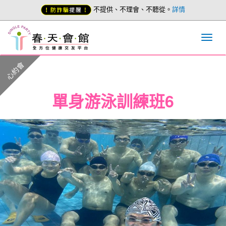
不提供、不理會、不聽從。
詳情
心約會
單身游泳訓練班6