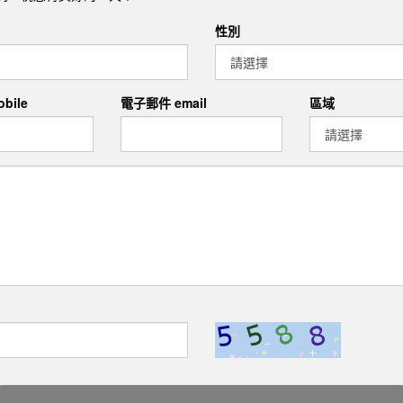
性別
bile
電子郵件 email
區域