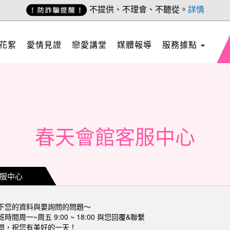
不提供、不理會、不聽從。
詳情
花絮
愛情見證
戀愛講堂
媒體報導
服務據點
春天會館客服中心
服中心
下您的資料與要詢問的問題～
間周一~周五 9:00 ~ 18:00 與您回覆&聯繫
問，祝您有美好的一天！