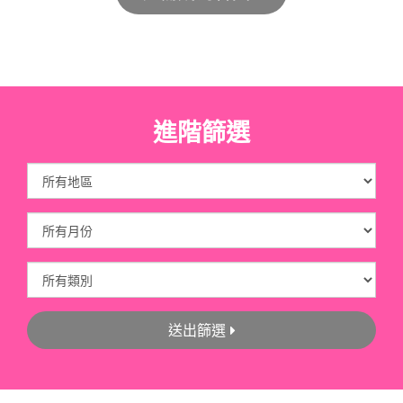
進階篩選
送出篩選