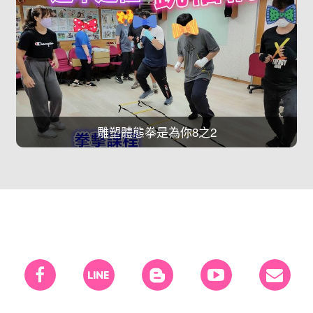
雕塑體態拳是為你8之2