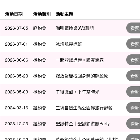
活動日期
活動類別
活動主題
2026-07-05
趣約會
咖啡廳換桌3V3聯誼
看照
2026-07-01
揪約會
冰塊肌製造班
看照
2026-06-06
揪約會
一起登峰造極。騰雲駕霧
看照
2026-05-23
揪約會
釋放緊繃找回身體的輕盈感
看照
2026-05-09
揪約會
午後微甜。下午茶時光
看照
2024-03-16
趣約會
三坑自然生態公園輕旅行野餐
看照
2023-12-23
趣約會
聖誕特企｜聖誕節遊艇Party
看照
2023-10-22
趣約會
萬聖節特企｜勇闖墓碑鎮（北桃）
看照