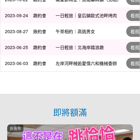
2023-09-24
趣約會
一日輕旅｜皇后鎮歐式池畔烤肉
看照
2023-08-27
揪約會
午茶相約｜高挑男女
看照
2023-06-25
趣約會
一日輕旅｜北海岸踏浪趣
看照
2023-06-03
趣約會
左岸河畔械逅愛情六和機械委辦
看照
即將額滿
台南市