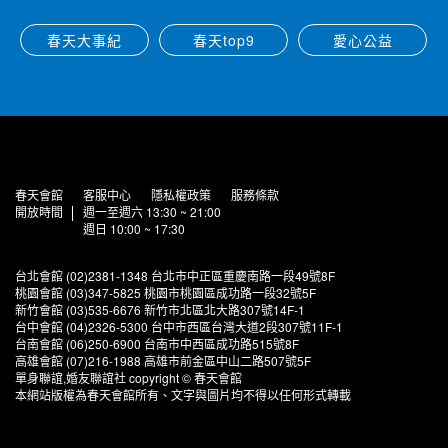
春天大事紀
春天top9
愛心公益
春天會館
客服中心
隱私權政策
服務條款
開放時間
週一至週六 13:30 ~ 21:00
週日 10:00 ~ 17:30
台北會館 (02)2381-1348 台北市中正區重慶南路一段49號8F
桃園會館 (03)347-5825 桃園市桃園區成功路一段32號5F
新竹會館 (03)535-6676 新竹市北區北大路307號14F-1
台中會館 (04)2326-5300 台中市西區台灣大道2段307號11F-1
台南會館 (06)250-6900 台南市中西區成功路515號8F
高雄會館 (07)216-1988 高雄市前金區中山二路507號5F
單身聯誼,婚友聯誼社 copyright © 春天會館
本網站版權為春天會館所有、文字與圖片均不得以任何形式轉載