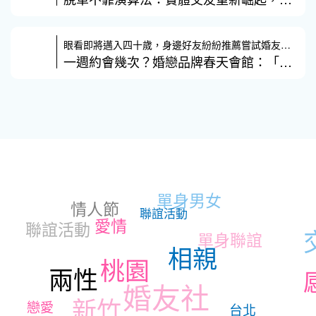
眼看即將邁入四十歲，身邊好友紛紛推薦嘗試婚友社，但對許多人來說，約會
一週約會幾次？婚戀品牌春天會館：「留白」成關係穩定
單身男女
情人節
聯誼活動
愛情
聯誼活動
單身聯誼
相親
桃園
兩性
婚友社
新竹
戀愛
台北