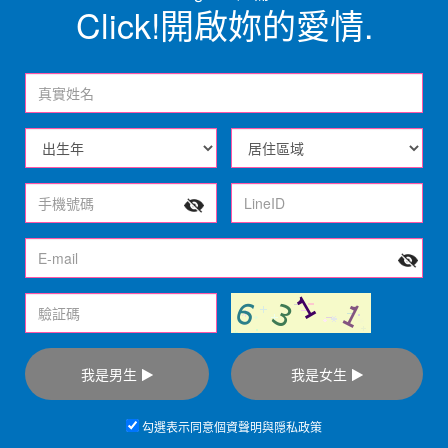
Click!開啟妳的愛情.
真
實
姓
出
居
名
生
住
年
區
手
域
機
號
E-
碼
mail
驗
証
碼
我是男生
我是女生
勾選表示同意
個資聲明
與
隠私政策