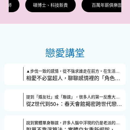
碩博士、科技新貴
百萬年薪俱樂部
戀愛講堂
▲步伐一致的感情，從不強求誰走在前方。在生活的起伏裡，總能自然地為彼
相愛不必當超人，聊聊感情裡的「角色彈性」
提到「婚友社」或「聯誼」，很多人的第一反應大概是：「我是有多慘才要去
從Z世代到50+：春天會館揭密跨世代戀愛圖鑑
說到實體單身聯誼，許多人腦中浮現的仍是老派的排排坐、自我介紹輪流上場
脫單不靠演算法：實體交友重新崛起，真誠互動成戀愛關