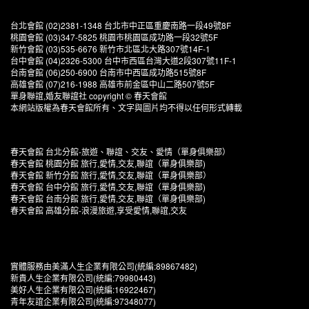
台北會館 (02)2381-1348 台北市中正區重慶南路一段49號8F
桃園會館 (03)347-5825 桃園市桃園區成功路一段32號5F
新竹會館 (03)535-6676 新竹市北區北大路307號14F-1
台中會館 (04)2326-5300 台中市西區台灣大道2段307號11F-1
台南會館 (06)250-6900 台南市中西區成功路515號8F
高雄會館 (07)216-1988 高雄市前金區中山二路507號5F
單身聯誼,婚友聯誼社 copyright © 春天會館
本網站版權為春天會館所有、文字與圖片均不得以任何形式轉載
春天會館 台北分館-旅遊、聯誼、交友、愛情（單身俱樂部）
春天會館 桃園分館 旅行,愛情,交友,聯誼（單身俱樂部)
春天會館 新竹分館 旅行,愛情,交友,聯誼（單身俱樂部）
春天會館 台中分館 旅行,愛情,交友,聯誼（單身俱樂部)
春天會館 台南分館 旅行,愛情,交友,聯誼（單身俱樂部)
春天會館 高雄分館-浪漫旅遊,享受愛情,聯誼,交友
實體服務由美滿人生企業有限公司(統編:89867482)
新貴人生企業有限公司(統編:79980443)
美好人生企業有限公司(統編:16922467)
青年友誼企業有限公司(統編:97348077)