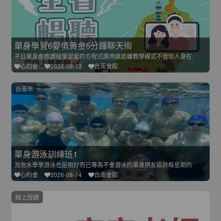
單身學習6愛情黃金5分鐘聊天術
平日單身進修課程學習愛的方程式運用遠距離教學模式不管你人身在
心約會
2026-08-13
台南會館
台南市
單身游泳訓練班1
泡泡水學學游泳也是剛好而已專為不會游泳的單身朋友設計每星期的
心約會
2026-08-14
台南會館
線上授課