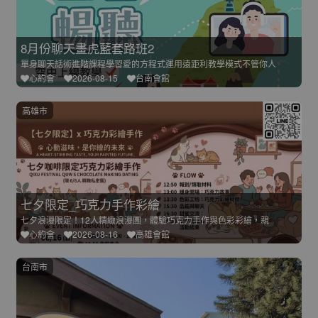
8月份聊天畫虎藍套路班2
單身聊天話術進階課程學習愛的方程式運用遠距利教學模式不管你人
心約會
2026-08-15
台南會館
高雄市
七夕限定_巧克力手作彩繪
七夕浪漫限定！12人精緻浪漫團，體驗巧克力手作與色彩彩繪，親
心約會
2026-08-16
高雄會館
台南市