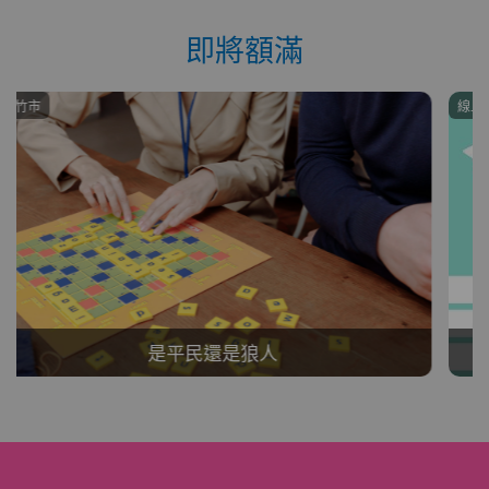
即將額滿
線上授課
9月份聊天畫虎藍套路班3