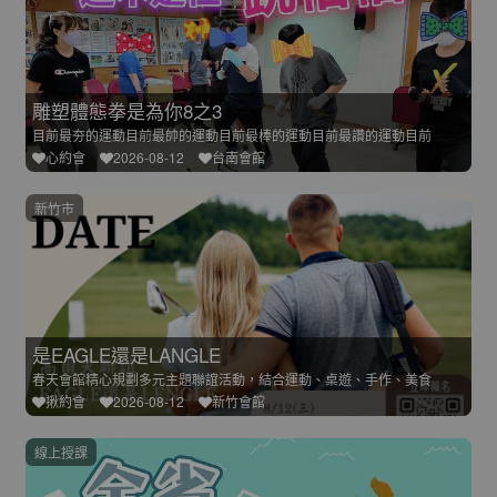
雕塑體態拳是為你8之3
目前最夯的運動目前最帥的運動目前最棒的運動目前最讚的運動目前
心約會
2026-08-12
台南會館
新竹市
是EAGLE還是LANGLE
春天會館精心規劃多元主題聯誼活動，結合運動、桌遊、手作、美食
揪約會
2026-08-12
新竹會館
線上授課