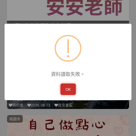
一場好約會的誕生安安老師
約會最怕氣氛尷尬、話題乾掉，或見完面後不知道下一步怎麼辦。其
心約會
2026-08-15
新竹會館
台北市
資料讀取失敗。
OK
讓我們一起飛起來吧！
本次活動以iRideTAIPEI飛行劇院為主軸，邀請都會單身
揪約會
2026-08-15
台北會館
桃園市