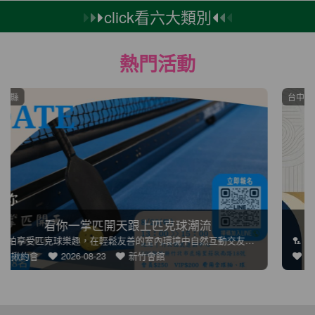
click看六大類別
熱門活動
台中市
🏸羽球派對：歡樂球敘聯誼
🏸【羽球派對：歡樂球敘聯誼】歡樂的羽球聯誼，透過運動消除距離
趣約會
2026-09-27
台中會館