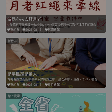
做點心來去拜月老
✨愛情有時候需要一點小助力～✨這次我們將一起製作拜月老的點心
揪約會
2026-08-15
桃園會館
新竹市
是平民還是狼人
春天會館精心規劃多元主題聯誼活動，結合運動、桌遊、手作、美食
揪約會
2026-08-15
新竹會館
線上授課