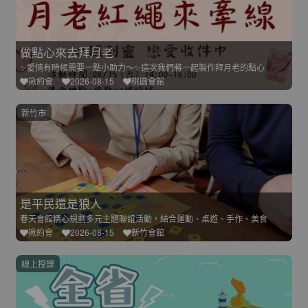
做點心來去拜月老
✨愛情有時候需要一點小助力～✨這次我們將一起製作拜月老的點心
揪約會
2026-08-15
桃園會館
新竹市
是平民還是狼人
春天會館精心規劃多元主題聯誼活動，結合運動、桌遊、手作、美食
揪約會
2026-08-15
新竹會館
線上授課