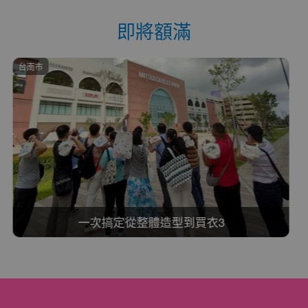
即將額滿
台南市
雕塑體態拳是為你8之8