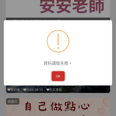
一場好約會的誕生安安老師
約會最怕氣氛尷尬、話題乾掉，或見完面後不知道下一步怎麼辦。其
心約會
2026-08-15
新竹會館
台北市
資料讀取失敗。
OK
讓我們一起飛起來吧！
本次活動以iRideTAIPEI飛行劇院為主軸，邀請都會單身
揪約會
2026-08-15
台北會館
桃園市