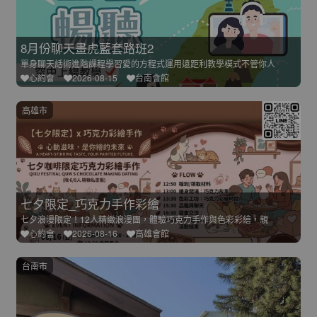
8月份聊天畫虎藍套路班2
單身聊天話術進階課程學習愛的方程式運用遠距利教學模式不管你人
心約會
2026-08-15
台南會館
高雄市
七夕限定_巧克力手作彩繪
七夕浪漫限定！12人精緻浪漫團，體驗巧克力手作與色彩彩繪，親
心約會
2026-08-16
高雄會館
台南市