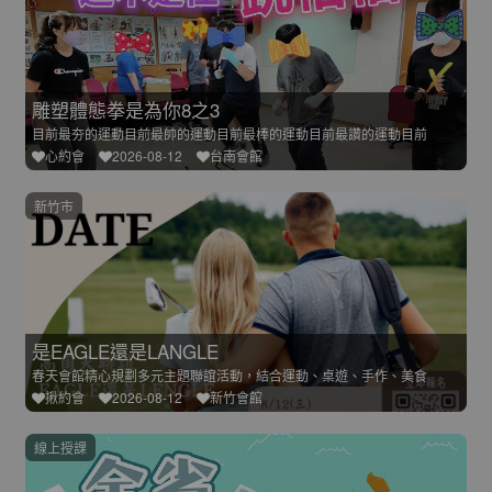
雕塑體態拳是為你8之3
目前最夯的運動目前最帥的運動目前最棒的運動目前最讚的運動目前
心約會
2026-08-12
台南會館
新竹市
是EAGLE還是LANGLE
春天會館精心規劃多元主題聯誼活動，結合運動、桌遊、手作、美食
揪約會
2026-08-12
新竹會館
線上授課