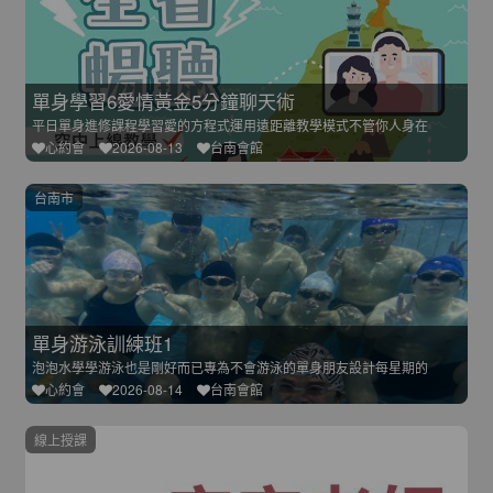
單身學習6愛情黃金5分鐘聊天術
平日單身進修課程學習愛的方程式運用遠距離教學模式不管你人身在
心約會
2026-08-13
台南會館
台南市
單身游泳訓練班1
泡泡水學學游泳也是剛好而已專為不會游泳的單身朋友設計每星期的
心約會
2026-08-14
台南會館
線上授課