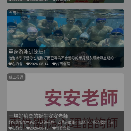
台南市
單身游泳訓練班1
泡泡水學學游泳也是剛好而已專為不會游泳的單身朋友設計每星期的
心約會
2026-08-14
台南會館
線上授課
一場好約會的誕生安安老師
約會最怕氣氛尷尬、話題乾掉，或見完面後不知道下一步怎麼辦。其
心約會
2026-08-15
新竹會館