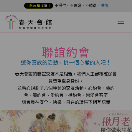
不提供、不理會、不聽從。
詳情
聯誼約會
選你喜歡的活動，挑一個心愛的人吧！
春天會館的聯誼交友不是相親，我們人工審核確保會
員皆為單身身份。
並精心規劃了六個種類的交友活動，心約會、趣約
會、饗約會、愛約會、揪約會、戀愛會客室
讓會員在安全、快樂、自在的環境下相互認識