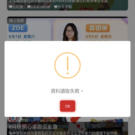
上次播出後佳評不斷所以推出Part4台南最懂吃的美食專家也是
心約會
2026-08-08
台南會館
線上授課
愛情策略學l森田琳老師
線上愛情講座有助於單身朋友在感情路上的徬徨經驗豐富的講師群在
心約會
2026-08-09
台南會館
台南市
資料讀取失敗。
OK
8月份開心桌遊交友趣
喝杯茶玩桌遊用最輕鬆的方式交朋友在完全沒有壓力的環境下自然地