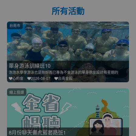
所有活動
台南市
單身游泳訓練班10
泡泡水學學游泳也是剛好而已專為不會游泳的單身朋友設計每星期的
心約會
2026-08-07
台南會館
線上授課
8月份聊天畫虎藍套路班1