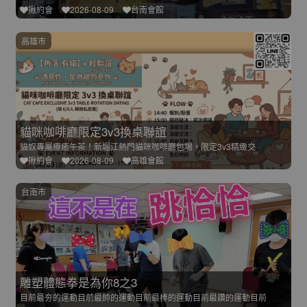
揪約會
2026-08-09
台南會館
高雄市
貓咪咖啡廳限定3v3換桌聯誼
貓奴專屬療癒午茶！新堀江熱門貓咪咖啡廳包場，限定3v3精緻交
揪約會
2026-08-09
高雄會館
台南市
雕塑體態拳是為你8之3
目前最夯的運動目前最帥的運動目前最棒的運動目前最讚的運動目前