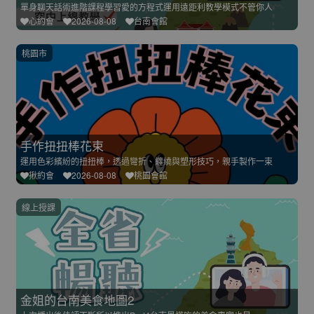
單身聊天話術進階課程學習愛的方程式運用遠距利教學模式不管你人
心約會
2026-08-08
台南會館
桃園市
手作扭扭棒花束
運用色彩繽紛的扭扭棒，透過彎折、纏繞與塑形技巧，親手製作一束
揪約會
2026-08-08
桃園會館
線上授課
金姐的台南美食地圖2