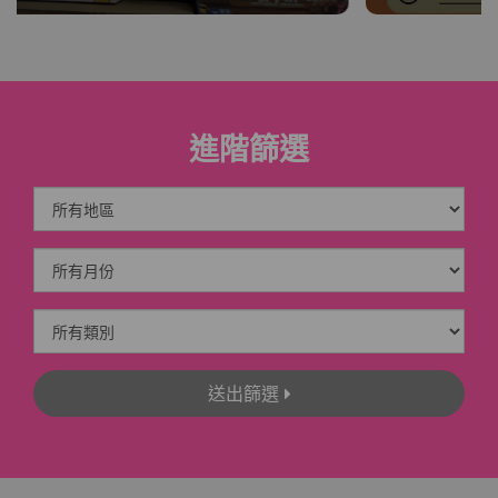
進階篩選
送出篩選