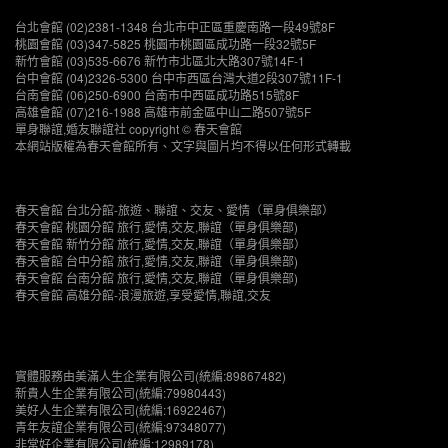
台北會館 (02)2381-1348 台北市中正區重慶南路一段49號8F
桃園會館 (03)347-5825 桃園市桃園區成功路一段32號5F
新竹會館 (03)535-6676 新竹市北區北大路307號14F-1
台中會館 (04)2326-5300 台中市西區台灣大道2段307號11F-1
台南會館 (06)250-6900 台南市中西區成功路515號8F
高雄會館 (07)216-1988 高雄市前金區中山二路507號5F
單身聯誼,婚友聯誼社 copyright © 春天會館
本網站版權為春天會館所有、文字與圖片均不得以任何形式轉載
春天會館 台北分館-旅遊、聯誼、交友、愛情（單身俱樂部）
春天會館 桃園分館 旅行,愛情,交友,聯誼（單身俱樂部)
春天會館 新竹分館 旅行,愛情,交友,聯誼（單身俱樂部）
春天會館 台中分館 旅行,愛情,交友,聯誼（單身俱樂部)
春天會館 台南分館 旅行,愛情,交友,聯誼（單身俱樂部)
春天會館 高雄分館-浪漫旅遊,享受愛情,聯誼,交友
實體服務由美滿人生企業有限公司(統編:89867482)
新貴人生企業有限公司(統編:79980443)
美好人生企業有限公司(統編:16922467)
青年友誼企業有限公司(統編:97348077)
非常好企業有限公司(統編:12989178)