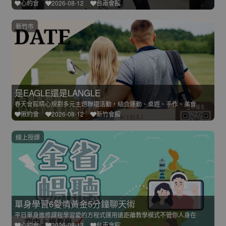
心約會
2026-08-12
台南會館
新竹市
是EAGLE還是LANGLE
春天會館精心規劃多元主題聯誼活動，結合運動、桌遊、手作、美食
揪約會
2026-08-12
新竹會館
線上授課
單身學習6愛情黃金5分鐘聊天術
平日單身進修課程學習愛的方程式運用遠距離教學模式不管你人身在
心約會
2026-08-13
台南會館