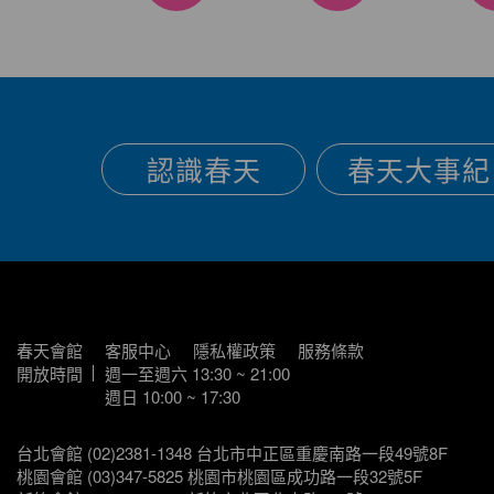
認識春天
春天大事紀
春天會館
客服中心
隱私權政策
服務條款
開放時間
週一至週六 13:30 ~ 21:00
週日 10:00 ~ 17:30
台北會館 (02)2381-1348 台北市中正區重慶南路一段49號8F
桃園會館 (03)347-5825 桃園市桃園區成功路一段32號5F