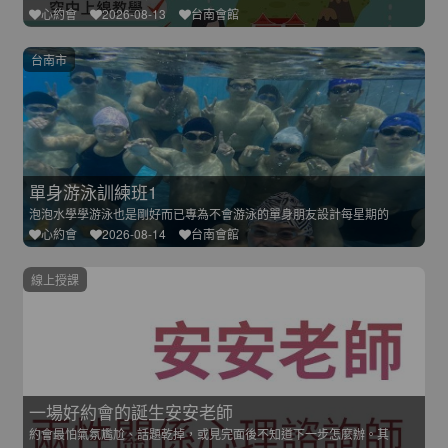
心約會
2026-08-13
台南會館
台南市
單身游泳訓練班1
泡泡水學學游泳也是剛好而已專為不會游泳的單身朋友設計每星期的
心約會
2026-08-14
台南會館
線上授課
一場好約會的誕生安安老師
約會最怕氣氛尷尬、話題乾掉，或見完面後不知道下一步怎麼辦。其