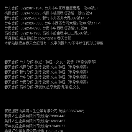
台北會館 (02)2381-1348 台北市中正區重慶南路一段49號8F
桃園會館 (03)347-5825 桃園市桃園區成功路一段32號5F
新竹會館 (03)535-6676 新竹市北區北大路307號14F-1
台中會館 (04)2326-5300 台中市西區台灣大道2段307號11F-1
台南會館 (06)250-6900 台南市中西區成功路515號8F
高雄會館 (07)216-1988 高雄市前金區中山二路507號5F
單身聯誼,婚友聯誼社 copyright © 春天會館
本網站版權為春天會館所有、文字與圖片均不得以任何形式轉載
春天會館 台北分館-旅遊、聯誼、交友、愛情（單身俱樂部）
春天會館 桃園分館 旅行,愛情,交友,聯誼（單身俱樂部)
春天會館 新竹分館 旅行,愛情,交友,聯誼（單身俱樂部）
春天會館 台中分館 旅行,愛情,交友,聯誼（單身俱樂部)
春天會館 台南分館 旅行,愛情,交友,聯誼（單身俱樂部)
春天會館 高雄分館-浪漫旅遊,享受愛情,聯誼,交友
實體服務由美滿人生企業有限公司(統編:89867482)
新貴人生企業有限公司(統編:79980443)
美好人生企業有限公司(統編:16922467)
青年友誼企業有限公司(統編:97348077)
非常好企業有限公司(統編:12989178)