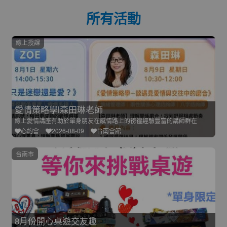
所有活動
線上授課
愛情策略學l森田琳老師
線上愛情講座有助於單身朋友在感情路上的徬徨經驗豐富的講師群在
心約會
2026-08-09
台南會館
台南市
8月份開心桌遊交友趣