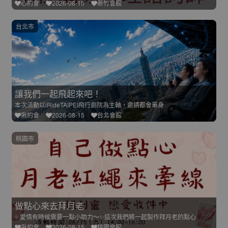
心約會
2026-08-15
新竹會館
台北市
讓我們一起飛起來吧！
本次活動以iRideTAIPEI飛行劇院為主軸，邀請都會單身
揪約會
2026-08-15
台北會館
桃園市
做點心來去拜月老
✨愛情有時候需要一點小助力～✨這次我們將一起製作拜月老的點心
揪約會
2026-08-15
桃園會館