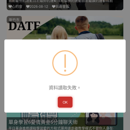
目前最夯的運動目前最帥的運動目前最棒的運動目前最讚的運動目前
心約會
2026-08-12
台南會館
新竹市
是EAGLE還是LANGLE
春天會館精心規劃多元主題聯誼活動，結合運動、桌遊、手作、美食
揪約會
2026-08-12
新竹會館
線上授課
資料讀取失敗。
OK
單身學習6愛情黃金5分鐘聊天術
平日單身進修課程學習愛的方程式運用遠距離教學模式不管你人身在