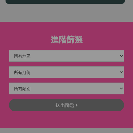
進階篩選
送出篩選