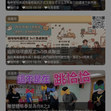
喝杯茶玩桌遊用最輕鬆的方式交朋友在完全沒有壓力的環境下自然地
揪約會
2026-08-09
台南會館
高雄市
貓咪咖啡廳限定3v3換桌聯誼
貓奴專屬療癒午茶！新堀江熱門貓咪咖啡廳包場，限定3v3精緻交
揪約會
2026-08-09
高雄會館
台南市
雕塑體態拳是為你8之3