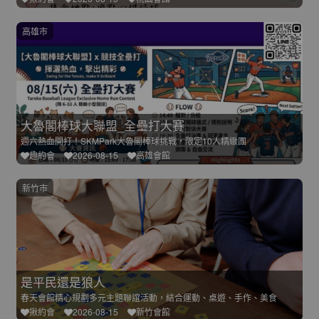
高雄市
大魯閣棒球大聯盟_全壘打大賽
週六熱血開打！SKMPark大魯閣棒球挑戰，限定10人精緻團
趣約會
2026-08-15
高雄會館
新竹市
是平民還是狼人
春天會館精心規劃多元主題聯誼活動，結合運動、桌遊、手作、美食
揪約會
2026-08-15
新竹會館