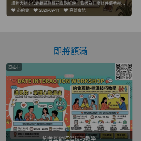
春天會館精心規劃多元主題聯誼活動，結合運動、桌遊、手作、美食
揪約會
2026-08-15
新竹會館
即將額滿
線上授課
9月份聊天畫虎藍套路班3