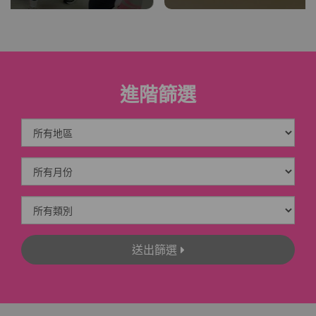
進階篩選
送出篩選