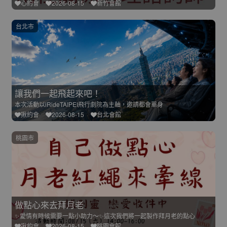
心約會
2026-08-15
新竹會館
台北市
讓我們一起飛起來吧！
本次活動以iRideTAIPEI飛行劇院為主軸，邀請都會單身
揪約會
2026-08-15
台北會館
桃園市
做點心來去拜月老
✨愛情有時候需要一點小助力～✨這次我們將一起製作拜月老的點心
揪約會
2026-08-15
桃園會館