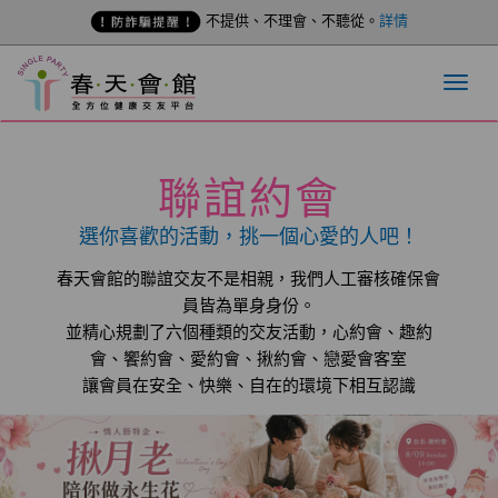
不提供、不理會、不聽從。
詳情
聯誼約會
選你喜歡的活動，挑一個心愛的人吧！
春天會館的聯誼交友不是相親，我們人工審核確保會
員皆為單身身份。
並精心規劃了六個種類的交友活動，心約會、趣約
會、饗約會、愛約會、揪約會、戀愛會客室
讓會員在安全、快樂、自在的環境下相互認識