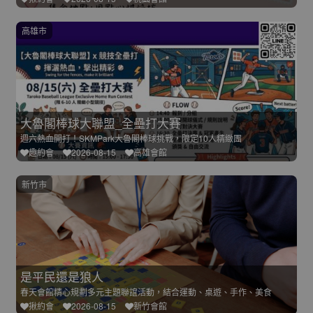
高雄市
大魯閣棒球大聯盟_全壘打大賽
週六熱血開打！SKMPark大魯閣棒球挑戰，限定10人精緻團
趣約會
2026-08-15
高雄會館
新竹市
是平民還是狼人
春天會館精心規劃多元主題聯誼活動，結合運動、桌遊、手作、美食
揪約會
2026-08-15
新竹會館