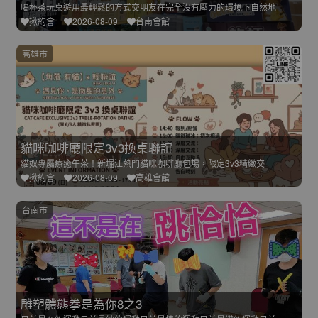
喝杯茶玩桌遊用最輕鬆的方式交朋友在完全沒有壓力的環境下自然地
揪約會
2026-08-09
台南會館
高雄市
貓咪咖啡廳限定3v3換桌聯誼
貓奴專屬療癒午茶！新堀江熱門貓咪咖啡廳包場，限定3v3精緻交
揪約會
2026-08-09
高雄會館
台南市
雕塑體態拳是為你8之3