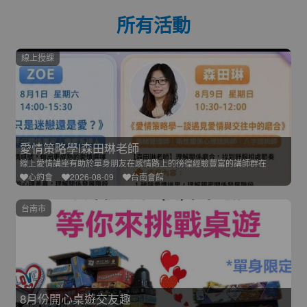
所有活動
線上授課
愛情策略學l森田琳老師
線上愛情講座有助於單身朋友在感情路上的徬徨經驗豐富的講師群在
心約會
2026-08-09
台南會館
台南市
8月份開心桌遊交友趣