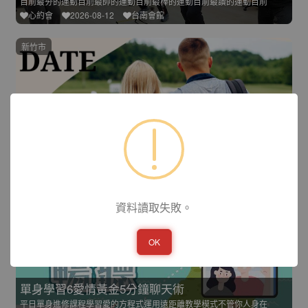
目前最夯的運動目前最帥的運動目前最棒的運動目前最讚的運動目前
心約會
2026-08-12
台南會館
新竹市
是EAGLE還是LANGLE
春天會館精心規劃多元主題聯誼活動，結合運動、桌遊、手作、美食
揪約會
2026-08-12
新竹會館
線上授課
資料讀取失敗。
OK
單身學習6愛情黃金5分鐘聊天術
平日單身進修課程學習愛的方程式運用遠距離教學模式不管你人身在