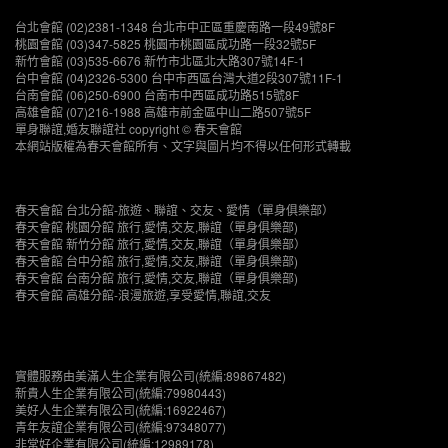
台北會館 (02)2381-1348 台北市中正區重慶南路一段49號8F
桃園會館 (03)347-5825 桃園市桃園區成功路一段32號5F
新竹會館 (03)535-6676 新竹市北區北大路307號14F-1
台中會館 (04)2326-5300 台中市西區台灣大道2段307號11F-1
台南會館 (06)250-6900 台南市中西區成功路515號8F
高雄會館 (07)216-1988 高雄市前金區中山二路507號5F
單身聯誼,婚友聯誼社 copyright © 春天會館
本網站版權為春天會館所有、文字與圖片均不得以任何形式轉載
春天會館 台北分館-旅遊、聯誼、交友、愛情（單身俱樂部）
春天會館 桃園分館 旅行,愛情,交友,聯誼（單身俱樂部)
春天會館 新竹分館 旅行,愛情,交友,聯誼（單身俱樂部）
春天會館 台中分館 旅行,愛情,交友,聯誼（單身俱樂部)
春天會館 台南分館 旅行,愛情,交友,聯誼（單身俱樂部)
春天會館 高雄分館-浪漫旅遊,享受愛情,聯誼,交友
實體服務由美滿人生企業有限公司(統編:89867482)
新貴人生企業有限公司(統編:79980443)
美好人生企業有限公司(統編:16922467)
青年友誼企業有限公司(統編:97348077)
非常好企業有限公司(統編:12989178)