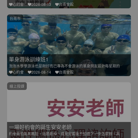
心約會
2026-08-13
台南會館
台南市
單身游泳訓練班1
泡泡水學學游泳也是剛好而已專為不會游泳的單身朋友設計每星期的
心約會
2026-08-14
台南會館
線上授課
一場好約會的誕生安安老師
約會最怕氣氛尷尬、話題乾掉，或見完面後不知道下一步怎麼辦。其