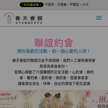
不提供、不理會、不聽從。
詳情
聯誼約會
選你喜歡的活動，挑一個心愛的人吧！
春天會館的聯誼交友不是相親，我們人工審核確保會
員皆為單身身份。
並精心規劃了六個種類的交友活動，心約會、趣約
會、饗約會、愛約會、揪約會、戀愛會客室
讓會員在安全、快樂、自在的環境下相互認識