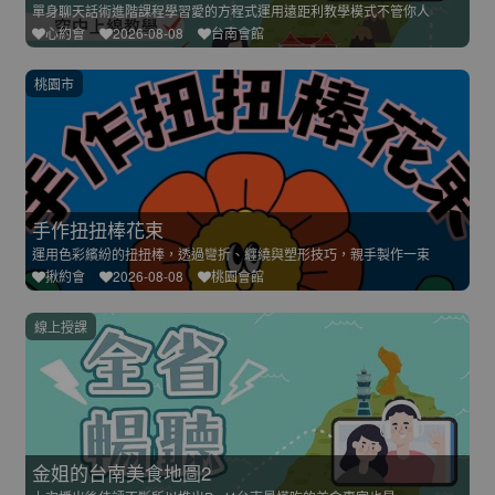
單身聊天話術進階課程學習愛的方程式運用遠距利教學模式不管你人
心約會
2026-08-08
台南會館
桃園市
手作扭扭棒花束
運用色彩繽紛的扭扭棒，透過彎折、纏繞與塑形技巧，親手製作一束
揪約會
2026-08-08
桃園會館
線上授課
金姐的台南美食地圖2