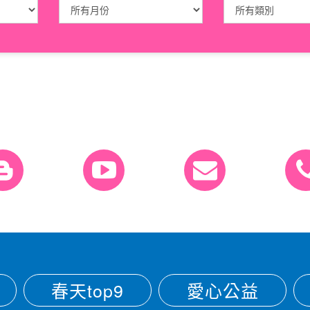
春天top9
愛心公益