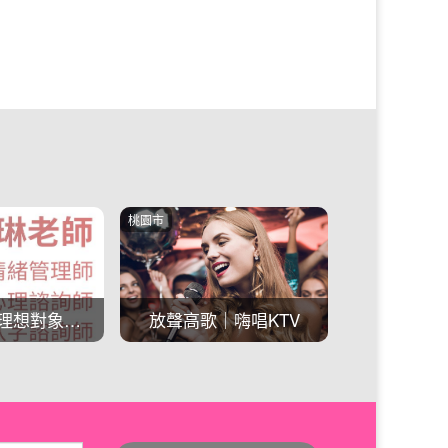
台中市
台南市
高歌｜嗨唱KTV
🌃浪漫海線夜景台中景觀咖啡
雕塑