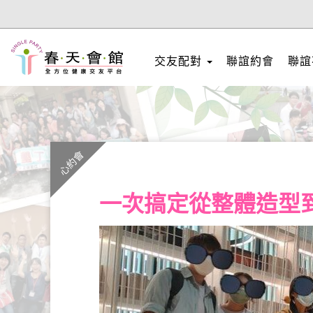
交友配對
聯誼約會
聯誼
心約會
一次搞定從整體造型