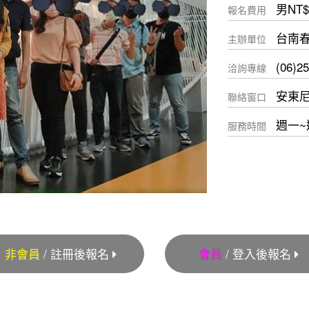
男NT$
報名費用
台南
主辦單位
(06)2
洽詢專線
安東
聯絡窗口
週一~週六
服務時間
非會員
/ 註冊後報名
會員
/ 登入後報名