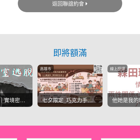
返回聯誼約會
即將額滿
線上授課
桃園市
七夕限定_巧克力手作彩繪
他她是我的理想對象嗎？
放聲