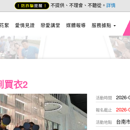
不提供、不理會、不聽從。
詳情
花絮
愛情見證
戀愛講堂
媒體報導
服務據點
到買衣2
2026-
活動時間
2026-
報名截止
台南
活動地點