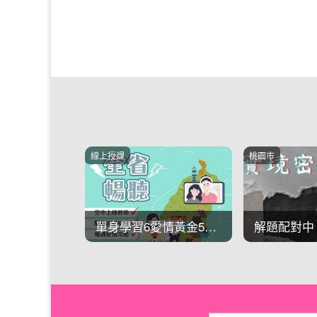
桃園市
高雄市
單身學習6愛情黃金5分鐘聊天術
解題配對中｜實境密室逃脫