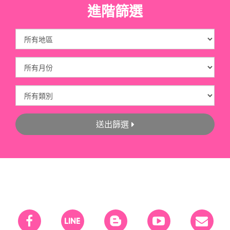
進階篩選
送出篩選