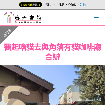
不提供、不理會、不聽從。
詳情
趣約會
醫起嚕貓去與角落有貓咖啡廳
合辦