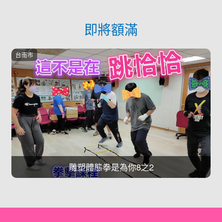
即將額滿
台南市
雕塑體態拳是為你8之2