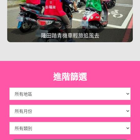
隆田踏青機車輕旅追風去
進階篩選