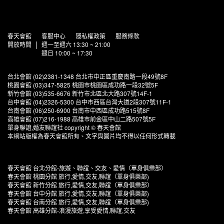
春天會館
客服中心
隱私權政策
服務條款
開放時間
週一至週六 13:30 ~ 21:00
週日 10:00 ~ 17:30
台北會館 (02)2381-1348 台北市中正區重慶南路一段49號8F
桃園會館 (03)347-5825 桃園市桃園區成功路一段32號5F
新竹會館 (03)535-6676 新竹市北區北大路307號14F-1
台中會館 (04)2326-5300 台中市西區台灣大道2段307號11F-1
台南會館 (06)250-6900 台南市中西區成功路515號8F
高雄會館 (07)216-1988 高雄市前金區中山二路507號5F
單身聯誼,婚友聯誼社 copyright © 春天會館
本網站版權為春天會館所有、文字與圖片均不得以任何形式轉載
春天會館 台北分館-旅遊、聯誼、交友、愛情（單身俱樂部）
春天會館 桃園分館 旅行,愛情,交友,聯誼（單身俱樂部)
春天會館 新竹分館 旅行,愛情,交友,聯誼（單身俱樂部）
春天會館 台中分館 旅行,愛情,交友,聯誼（單身俱樂部)
春天會館 台南分館 旅行,愛情,交友,聯誼（單身俱樂部)
春天會館 高雄分館-浪漫旅遊,享受愛情,聯誼,交友