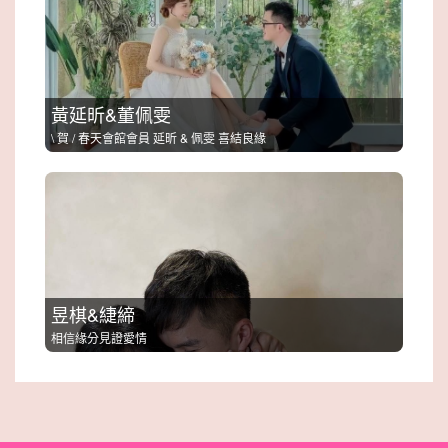
黃延昕&董佩雯
\ 賀 / 春天會館會員 延昕 & 佩雯 喜結良緣
昱棋&緁締
相信緣分見證愛情