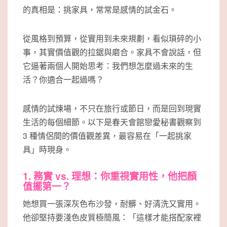
的真相是：挑家具，常常是感情的試金石。
從風格到預算，從實用到未來規劃，看似瑣碎的小
事，其實價值觀的拉鋸與磨合。家具不會說話，但
它逼著兩個人開始思考：我們想怎麼過未來的生
活？你適合一起過嗎？
感情的試煉場，不只在旅行或節日，而是回到現實
生活的每個細節。以下是春天會館戀愛秘書觀察到
3 種情侶間的價值觀差異，最容易在「一起挑家
具」時現身。
1. 務實 vs. 理想：你重視實用性，他把顏
值擺第一？
她想買一張深灰色布沙發，耐髒、好清洗又實用。
他卻堅持要淺色皮質極簡風：「這樣才能搭配家裡