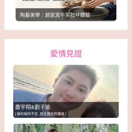
陶藝美學：趙家窯午茶拉坏體驗
愛情見證
蕭宇翔&劉子瑜
[ 緣份無所不在 ,抓住靠近的機會 ]