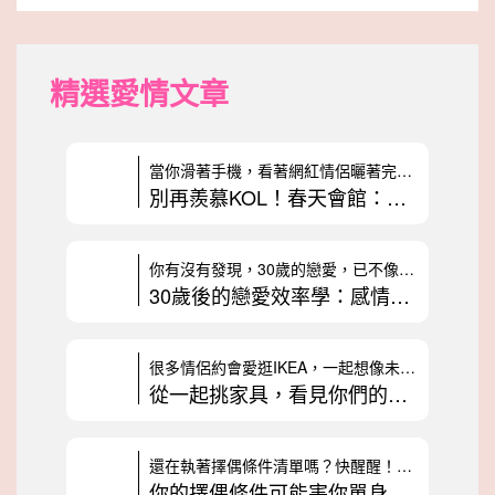
精選愛情文章
當你滑著手機，看著網紅情侶曬著完美無瑕的約會，是不是也曾納悶：為什麼
別再羨慕KOL！春天會館：真實幸福不是拿來表演的
你有沒有發現，30歲的戀愛，已不像年輕時純粹？以前戀愛很單純，只要喜
30歲後的戀愛效率學：感情裡該不該算投資報酬率？
很多情侶約會愛逛IKEA，一起想像未來的家，感覺非常浪漫。不過，交友
從一起挑家具，看見你們的未來：3種情侶價值觀解析
還在執著擇偶條件清單嗎？快醒醒！列出一堆完美條件，不僅可能讓你錯過真
你的擇偶條件可能害你單身？幸福不是靠列清單