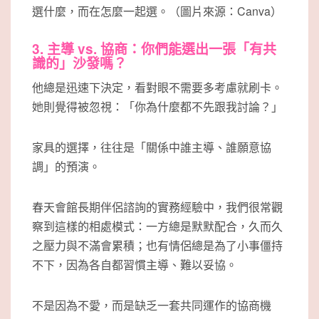
選什麼，而在怎麼一起選。（圖片來源：Canva）
3. 主導 vs. 協商：你們能選出一張「有共
識的」沙發嗎？
他總是迅速下決定，看對眼不需要多考慮就刷卡。
她則覺得被忽視：「你為什麼都不先跟我討論？」
家具的選擇，往往是「關係中誰主導、誰願意協
調」的預演。
春天會館長期伴侶諮詢的實務經驗中，我們很常觀
察到這樣的相處模式：一方總是默默配合，久而久
之壓力與不滿會累積；也有情侶總是為了小事僵持
不下，因為各自都習慣主導、難以妥協。
不是因為不愛，而是缺乏一套共同運作的協商機