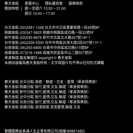
春天會館
客服中心
隱私權政策
服務條款
開放時間
週一至週六 13:30 ~ 21:00
週日 10:00 ~ 17:30
台北會館 (02)2381-1348 台北市中正區重慶南路一段49號8F
桃園會館 (03)347-5825 桃園市桃園區成功路一段32號5F
新竹會館 (03)535-6676 新竹市北區北大路307號14F-1
台中會館 (04)2326-5300 台中市西區台灣大道2段307號11F-1
台南會館 (06)250-6900 台南市中西區成功路515號8F
高雄會館 (07)216-1988 高雄市前金區中山二路507號5F
單身聯誼,婚友聯誼社 copyright © 春天會館
本網站版權為春天會館所有、文字與圖片均不得以任何形式轉載
春天會館 台北分館-旅遊、聯誼、交友、愛情（單身俱樂部）
春天會館 桃園分館 旅行,愛情,交友,聯誼（單身俱樂部)
春天會館 新竹分館 旅行,愛情,交友,聯誼（單身俱樂部）
春天會館 台中分館 旅行,愛情,交友,聯誼（單身俱樂部)
春天會館 台南分館 旅行,愛情,交友,聯誼（單身俱樂部)
春天會館 高雄分館-浪漫旅遊,享受愛情,聯誼,交友
實體服務由美滿人生企業有限公司(統編:89867482)