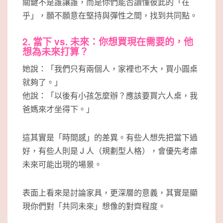
關鍵不是誰讓誰，而是你們能否讀懂彼此的「在
乎」，願不願意在堅持與彈性之間，找到共同點。
2. 當下 vs. 未來：你想買現在需要的，他
想為未來打算？
她說：「我們只有兩個人，家裡也不大，買小圓桌
就夠了。」
他說：「以後有小孩怎麼辦？應該要買六人桌，我
爸媽來才坐得下。」
這其實是「時間感」的差異。有些人想先把當下過
好，有些人則是 J 人（規劃型人格），會優先考慮
未來可能出現的場景。
表面上看來是討論家具，更深層的意義，其實是顯
現你們對「共同未來」想像的對齊程度。