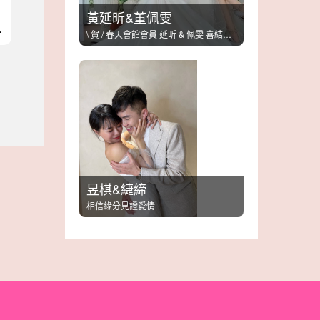
黃延昕&董佩雯
是靠列清單
\ 賀 / 春天會館會員 延昕 & 佩雯 喜結良緣
昱棋&緁締
相信緣分見證愛情