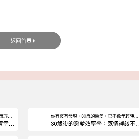
返回首頁
當你滑著手機，看著網紅情侶曬著完美無瑕的約會，是不是也曾納悶：為什麼
你有沒有發現，30歲的戀愛，已不像年輕時純粹？以前戀愛很單純，只要喜
別再羨慕KOL！春天會館：真實幸福不是拿來表演的
30歲後的戀愛效率學：感情裡該不