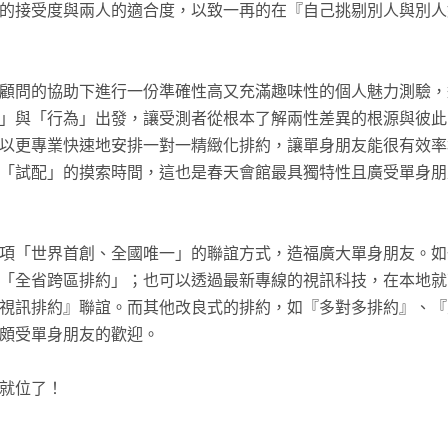
的接受度與兩人的適合度，以致一再的在『自己挑剔別人與別人
顧問的協助下進行一份準確性高又充滿趣味性的個人魅力測驗，
」與「行為」出發，讓受測者從根本了解兩性差異的根源與彼此
以更專業快速地安排一對一精緻化排約，讓單身朋友能很有效率
「試配」的摸索時間，這也是春天會館最具獨特性且廣受單身朋
項「世界首創、全國唯一」的聯誼方式，造福廣大單身朋友。如
「全省跨區排約」；也可以透過最新專線的視訊科技，在本地就
視訊排約』聯誼。而其他改良式的排約，如『多對多排約』、『
頗受單身朋友的歡迎。
就位了！