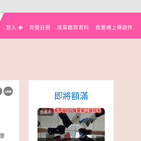
登入
完整註冊
填寫繳款資料
我要補上傳證件
即將額滿
台南市
要