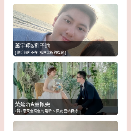
蕭宇翔&劉子瑜
[ 緣份無所不在 ,抓住靠近的機會 ]
黃延昕&董佩雯
\ 賀 / 春天會館會員 延昕 & 佩雯 喜結良緣