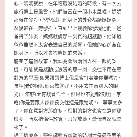
心，媽媽就說，在年輕還沒結婚的時候，有一次去
旅行遇上暴風雪，他們被困在一間小木屋裡，媽媽
那時在發冷，爸爸就把他身上的外套都給媽媽穿，
然後躲在一旁發抖，直到早上搜救隊發現他們，爸
爸得了肺炎，媽媽就說那一刻真的超感動，他知道
爸爸雖然不太會表達自己的感覺，但她的心卻全在
她身上，所以才會答應她的求婚。
聽完了這個故事，我認為會讓兩個人在一起的契
機，可能就是感動或浪漫的那一刻，交往不用在意
對方的學歷(如果讀到博士但是會打老婆你要嗎?)、
長相(看的順眼你喜歡就好，不用去在意別人的眼
光)、年薪(太有錢會作怪，但是也不能都沒錢)、家
庭(你是要跟人家家長交往還是跟她呢?)....等等太多
了，你在意對方那麼多，相對的對方也會在意你那
麼多，所以把條件放寬，眼光放遠，愛情自然就會
來了。
講了這麼多，營造讓對方感動的時刻才是最重要的