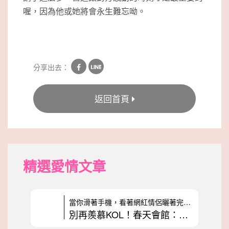
喔，因為他或她將會永生難忘呦。
分享出去：
返回首頁
精選愛情文章
當你滑著手機，看著網紅情侶曬著完美無瑕的約會，是不是也曾納悶：為什麼
別再羨慕KOL！春天會館：真實幸福不是拿來表演的