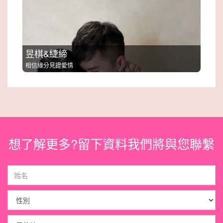
昱棋&緁締
相信緣分見證愛情
想了解更多?留下資料我們將與您聯繫