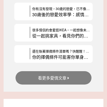
你有沒有發現，30歲的戀愛，已不像年輕時純粹？以前戀愛很單純，只要喜
30歲後的戀愛效率學：感情裡該不該算投資報酬率？
很多情侶約會愛逛IKEA，一起想像未來的家，感覺非常浪漫。不過，交友
從一起挑家具，看見你們的未來：3種情侶價值觀解析
還在執著擇偶條件清單嗎？快醒醒！列出一堆完美條件，不僅可能讓你錯過真
你的擇偶條件可能害你單身？幸福不是靠列清單
看更多愛情文章