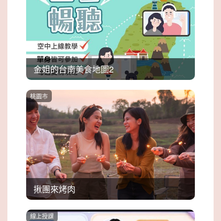
金姐的台南美食地圖2
桃園市
揪團來烤肉
線上授課