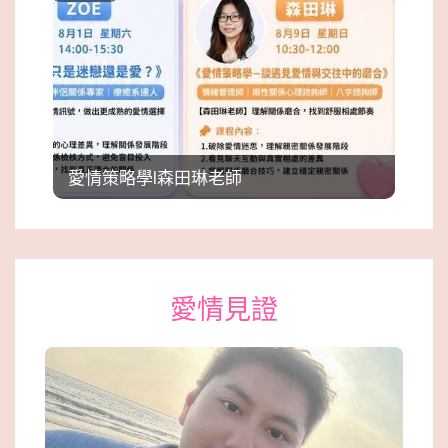
愛情策略學l森田琳老師
愛情見證