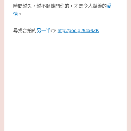
時間越久，越不願離開你的，才是令人豔羨的
愛
情
。
尋找合拍的
另一半
👉
http://goo.gl/54x6ZK
#春天會館 #交友 #聯誼 #婚友 #相親 #約會 #愛情 #
二春 #app #熟男 #熟女 #婚姻 #戀愛 #戀愛講堂 #超
級速配 #活動聯誼 #熟齡在線交友 #服務據點 #囍事
見證