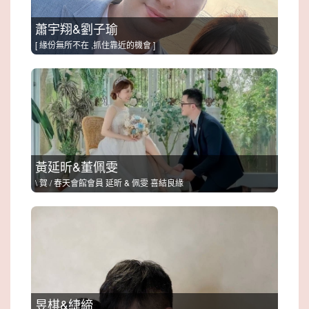
蕭宇翔&劉子瑜
[ 緣份無所不在 ,抓住靠近的機會 ]
黃延昕&董佩雯
\ 賀 / 春天會館會員 延昕 & 佩雯 喜結良緣
昱棋&緁締