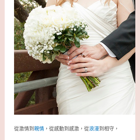
從激情到
親情
，從感動到感激，從
浪漫
到相守，