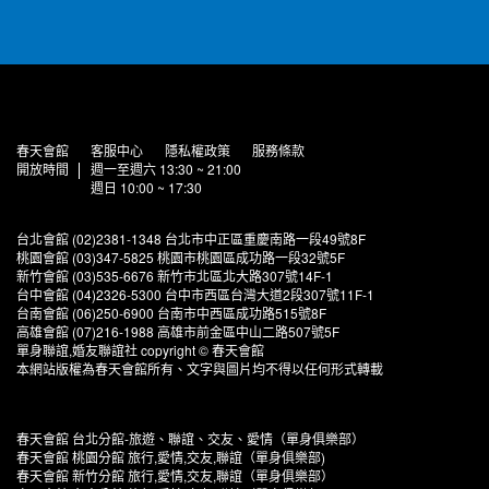
春天會館
客服中心
隱私權政策
服務條款
開放時間
週一至週六 13:30 ~ 21:00
週日 10:00 ~ 17:30
台北會館 (02)2381-1348 台北市中正區重慶南路一段49號8F
桃園會館 (03)347-5825 桃園市桃園區成功路一段32號5F
新竹會館 (03)535-6676 新竹市北區北大路307號14F-1
台中會館 (04)2326-5300 台中市西區台灣大道2段307號11F-1
台南會館 (06)250-6900 台南市中西區成功路515號8F
高雄會館 (07)216-1988 高雄市前金區中山二路507號5F
單身聯誼,婚友聯誼社 copyright © 春天會館
本網站版權為春天會館所有、文字與圖片均不得以任何形式轉載
春天會館 台北分館-旅遊、聯誼、交友、愛情（單身俱樂部）
春天會館 桃園分館 旅行,愛情,交友,聯誼（單身俱樂部)
春天會館 新竹分館 旅行,愛情,交友,聯誼（單身俱樂部）