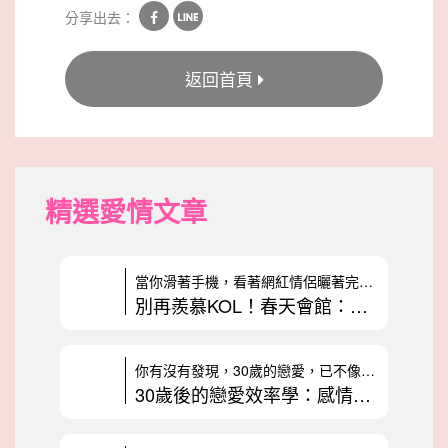
分享出去：
返回首頁
精選愛情文章
當你滑著手機，看著網紅情侶曬著完美無瑕的約會，是不是也曾納悶：為什麼
別再羨慕KOL！春天會館：真實幸福不是拿來表演的
你有沒有發現，30歲的戀愛，已不像年輕時純粹？以前戀愛很單純，只要喜
30歲後的戀愛效率學：感情裡該不該算投資報酬率？