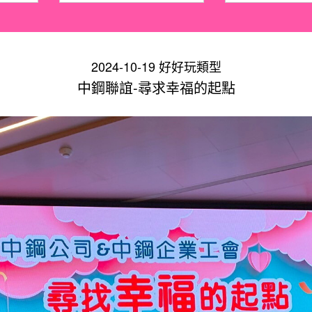
2024-10-19 好好玩類型
中鋼聯誼-尋求幸福的起點