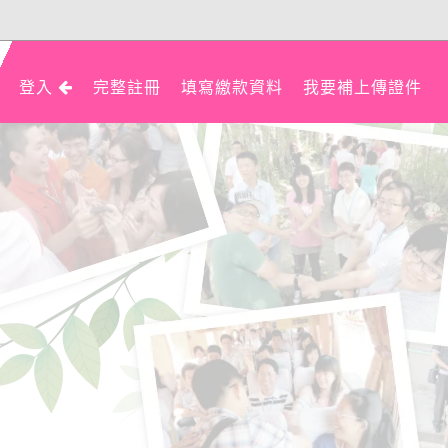
登入
完整註冊
填寫繳款資料
我要補上傳證件