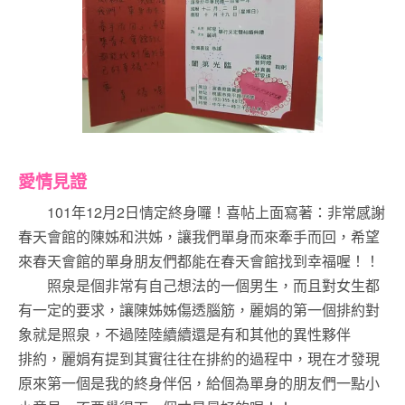
愛情見證
101年12月2日情定終身囉！喜帖上面寫著：非常感謝
春天會館的陳姊和洪姊，讓我們單身而來牽手而回，希望
來春天會館的單身朋友們都能在春天會館找到幸福喔！！
照泉是個非常有自己想法的一個男生，而且對女生都
有一定的要求，讓陳姊姊傷透腦筋，麗娟的第一個排約對
象就是照泉，不過陸陸續續還是有和其他的異性夥伴
排約，麗娟有提到其實往往在排約的過程中，現在才發現
原來第一個是我的終身伴侶，給個為單身的朋友們一點小