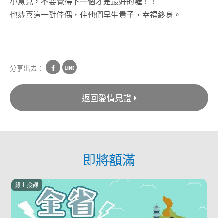
小意見，不要覺得下一個才是最好的喔！！
也恭喜這一對佳偶，住他們早生貴子，幸福終身。
分享出去：
返回愛情見證
即將額滿
課
新竹市