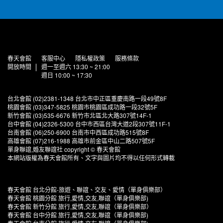
春天會館
客服中心
隱私權政策
服務條款
開放時間
週一至週六 13:30 ~ 21:00
週日 10:00 ~ 17:30
台北會館 (02)2381-1348 台北市中正區重慶南路一段49號8F
桃園會館 (03)347-5825 桃園市桃園區成功路一段32號5F
新竹會館 (03)535-6676 新竹市北區北大路307號14F-1
台中會館 (04)2326-5300 台中市西區台灣大道2段307號11F-1
台南會館 (06)250-6900 台南市中西區成功路515號8F
高雄會館 (07)216-1988 高雄市前金區中山二路507號5F
單身聯誼,婚友聯誼社 copyright © 春天會館
本網站版權為春天會館所有、文字與圖片均不得以任何形式轉載
春天會館 台北分館-旅遊、聯誼、交友、愛情（單身俱樂部）
春天會館 桃園分館 旅行,愛情,交友,聯誼（單身俱樂部)
春天會館 新竹分館 旅行,愛情,交友,聯誼（單身俱樂部）
春天會館 台中分館 旅行,愛情,交友,聯誼（單身俱樂部)