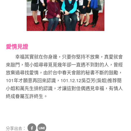
愛情見證
幸福其實就在你身邊，只要你堅持不放棄，真愛就會
來敲門，簡小姐尋尋覓覓幾年卻一直遇不到對的人，曾經
放棄過尋找愛情，由於台中春天會館的秘書不斷的鼓勵，
101年才願意再回來認識，101.12.12吳亞芳(吳姐)推荐簡
小姐和萬先生排約認識，才讓這對佳偶遇見幸福，有情人
終成眷屬互許終生。
分享出去：