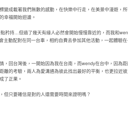
變成載著我們無數的感動，在快樂中行走，在美景中漫遊，所
的幸福開始迴盪。
矜持…但過了幾天有緣人必然會開始慢慢靠近的，而我和wen
施時會主動配對在同一台車，相約自費去參加其他活動，一起體驗
回台灣後，一開始因為我在台南，而wendy在台中，因為距
距離的考驗，兩人為愛溝通為彼此找出最好的平衡，也更拉近彼此
成了正果。
但只要確信是對的人還需要時間來證明嗎？