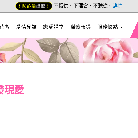
不提供、不理會、不聽從。
詳情
花絮
愛情見證
戀愛講堂
媒體報導
服務據點
發現愛