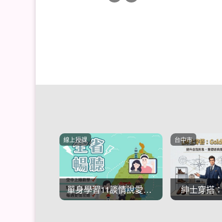
線上授課
台中市
單身學習11談情說愛殺手鐧魅力
紳士穿搭：Go