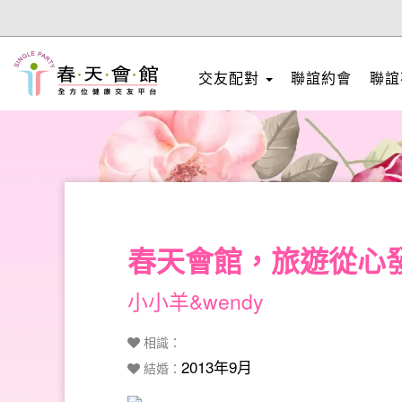
交友配對
聯誼約會
聯誼
春天會館，旅遊從心
小小羊&wendy
相識：
2013年9月
結婚：