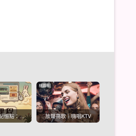
桃園市
從普通到有記憶點：男性魅力升級
放聲高歌｜嗨唱KTV