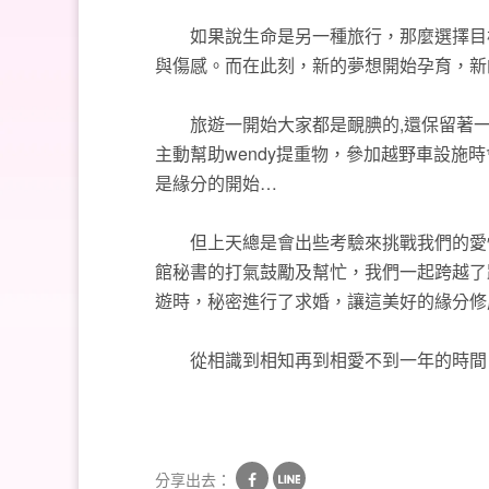
如果說生命是另一種旅行，那麼選擇目標
與傷感。而在此刻，新的夢想開始孕育，新
旅遊一開始大家都是靦腆的,還保留著一點
主動幫助wendy提重物，參加越野車設
是緣分的開始…
但上天總是會出些考驗來挑戰我們的愛情，
館秘書的打氣鼓勵及幫忙，我們一起跨越了
遊時，秘密進行了求婚，讓這美好的緣分修
從相識到相知再到相愛不到一年的時間，
分享出去：