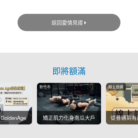
返回愛情見證
即將額滿
新竹市
線上授課
ldenAge
矯正肌力化身南瓜大戶