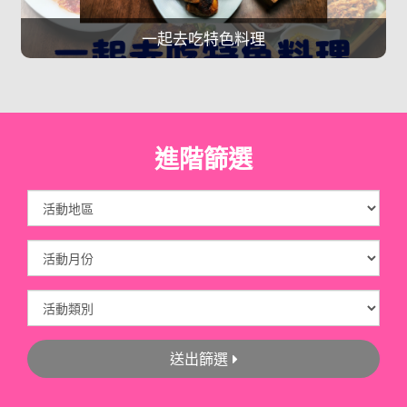
吃特色料理
單身游泳
進階篩選
送出篩選