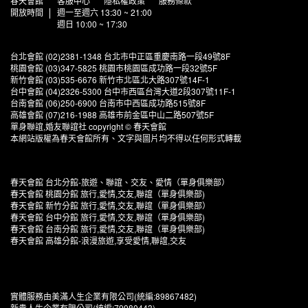
春天會館
客服中心
隱私權政策
服務條款
開放時間
週一至週六 13:30 ~ 21:00
週日 10:00 ~ 17:30
台北會館 (02)2381-1348 台北市中正區重慶南路一段49號8F
桃園會館 (03)347-5825 桃園市桃園區成功路一段32號5F
新竹會館 (03)535-6676 新竹市北區北大路307號14F-1
台中會館 (04)2326-5300 台中市西區台灣大道2段307號11F-1
台南會館 (06)250-6900 台南市中西區成功路515號8F
高雄會館 (07)216-1988 高雄市前金區中山二路507號5F
單身聯誼,婚友聯誼社 copyright © 春天會館
本網站版權為春天會館所有、文字與圖片均不得以任何形式轉載
春天會館 台北分館-旅遊、聯誼、交友、愛情（單身俱樂部）
春天會館 桃園分館 旅行,愛情,交友,聯誼（單身俱樂部)
春天會館 新竹分館 旅行,愛情,交友,聯誼（單身俱樂部）
春天會館 台中分館 旅行,愛情,交友,聯誼（單身俱樂部)
春天會館 台南分館 旅行,愛情,交友,聯誼（單身俱樂部)
春天會館 高雄分館-浪漫旅遊,享受愛情,聯誼,交友
實體服務由美滿人生企業有限公司(統編:89867482)
新貴人生企業有限公司(統編:79980443)