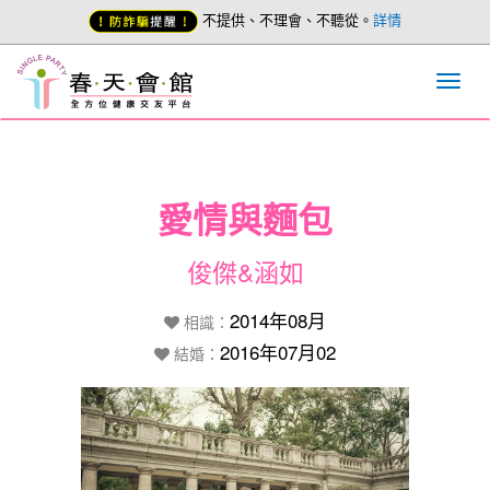
不提供、不理會、不聽從。
詳情
愛情與麵包
俊傑&涵如
2014年08月
相識：
2016年07月02
結婚：