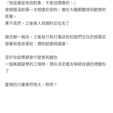
『來這邊是來找對象、不是找偶像的。』
俊傑跟涵如第一次相遇在排約，連在大廳都聽得到歡樂的
笑聲。
果不其然，之後兩人就順利交往去了
磨合期一過去，之後就只有打電話告知我們交往的很穩定
接著就是收喜帖、通知結婚與感謝。
至於你說標題會什麼會有麵包
一個美國留學的工程師，現在決定要去無師自通的烤麵包
了
愛情的力量果然很大，對吧？