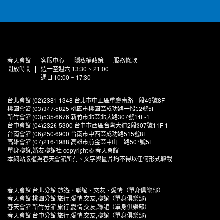
春天會館
客服中心
隱私權政策
服務條款
開放時間
週一至週六 13:30 ~ 21:00
週日 10:00 ~ 17:30
台北會館 (02)2381-1348 台北市中正區重慶南路一段49號8F
桃園會館 (03)347-5825 桃園市桃園區成功路一段32號5F
新竹會館 (03)535-6676 新竹市北區北大路307號14F-1
台中會館 (04)2326-5300 台中市西區台灣大道2段307號11F-1
台南會館 (06)250-6900 台南市中西區成功路515號8F
高雄會館 (07)216-1988 高雄市前金區中山二路507號5F
單身聯誼,婚友聯誼社 copyright © 春天會館
本網站版權為春天會館所有、文字與圖片均不得以任何形式轉載
春天會館 台北分館-旅遊、聯誼、交友、愛情（單身俱樂部）
春天會館 桃園分館 旅行,愛情,交友,聯誼（單身俱樂部)
春天會館 新竹分館 旅行,愛情,交友,聯誼（單身俱樂部）
春天會館 台中分館 旅行,愛情,交友,聯誼（單身俱樂部)