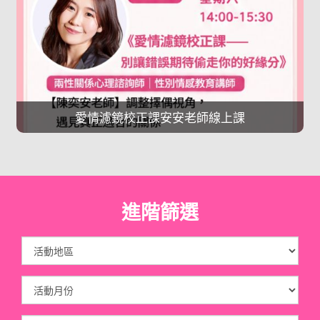
愛情濾鏡校正課安安老師線上課
進階篩選