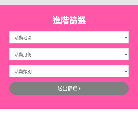
進階篩選
送出篩選