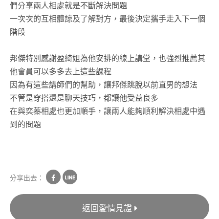
們分享兩人相處就是不斷解決問題
一次次的互相體諒及了解對方，最後決定攜手走入下一個
階段
邦傑特別感謝盈綺姐為他安排的線上講堂，也強烈推薦其
他會員可以多多去上這些課程
因為有這些講師們的幫助，讓邦傑跳脫以前直男的想法
不管是穿搭還是聊天技巧，都讓他受益良多
在與奕蓁相處也更加順手，讓兩人能夠順利解決相處中遇
到的問題
分享出去：
返回愛情見證