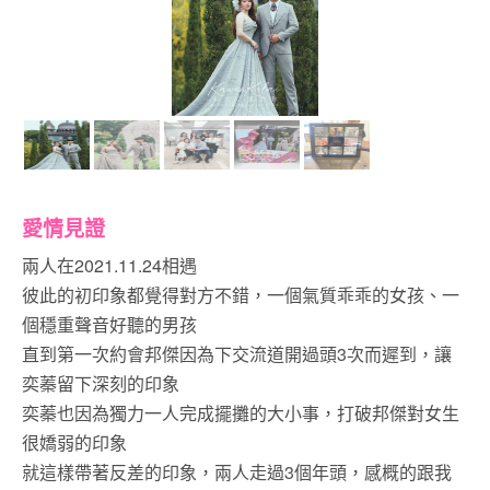
愛情見證
兩人在2021.11.24相遇
彼此的初印象都覺得對方不錯，一個氣質乖乖的女孩、一
個穩重聲音好聽的男孩
直到第一次約會邦傑因為下交流道開過頭3次而遲到，讓
奕蓁留下深刻的印象
奕蓁也因為獨力一人完成擺攤的大小事，打破邦傑對女生
很嬌弱的印象
就這樣帶著反差的印象，兩人走過3個年頭，感概的跟我