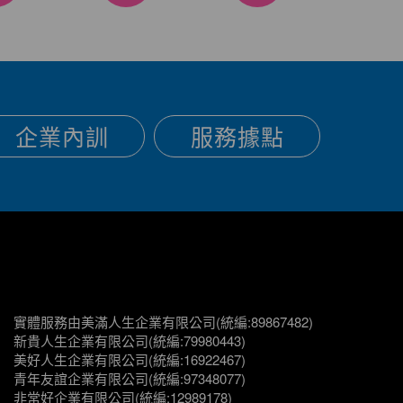
企業內訓
服務據點
實體服務由美滿人生企業有限公司(統編:89867482)
新貴人生企業有限公司(統編:79980443)
美好人生企業有限公司(統編:16922467)
青年友誼企業有限公司(統編:97348077)
非常好企業有限公司(統編:12989178)