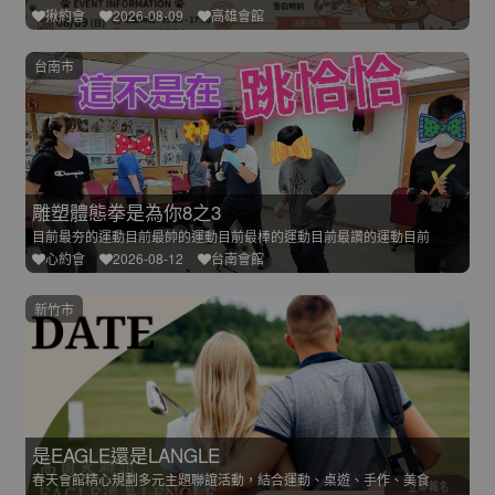
揪約會
2026-08-09
高雄會館
台南市
雕塑體態拳是為你8之3
目前最夯的運動目前最帥的運動目前最棒的運動目前最讚的運動目前
心約會
2026-08-12
台南會館
新竹市
是EAGLE還是LANGLE
春天會館精心規劃多元主題聯誼活動，結合運動、桌遊、手作、美食