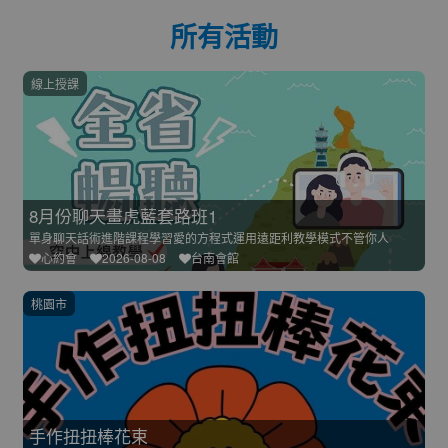
所有活動
線上授課
8月份聊天畫虎藍套路班1
單身聊天話術進階課程學習愛的方程式運用遠距利教學模式不管你人
心約會
2026-08-08
台南會館
桃園市
手作扭扭棒花束