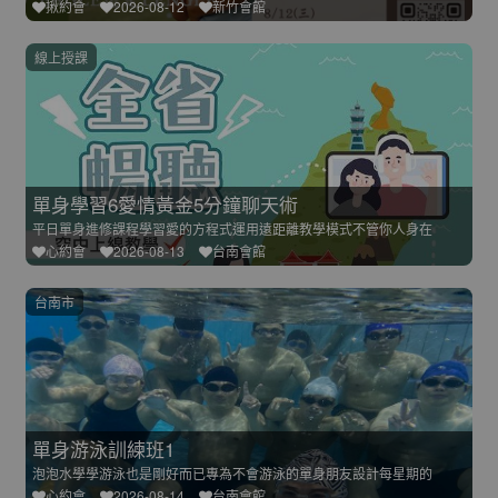
揪約會
2026-08-12
新竹會館
線上授課
單身學習6愛情黃金5分鐘聊天術
平日單身進修課程學習愛的方程式運用遠距離教學模式不管你人身在
心約會
2026-08-13
台南會館
台南市
單身游泳訓練班1
泡泡水學學游泳也是剛好而已專為不會游泳的單身朋友設計每星期的
心約會
2026-08-14
台南會館