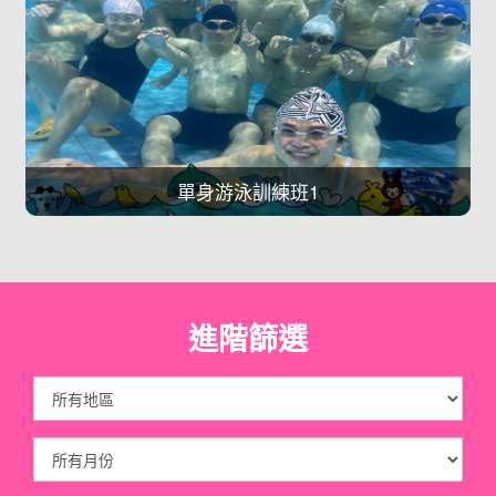
單身游泳訓練班1
進階篩選