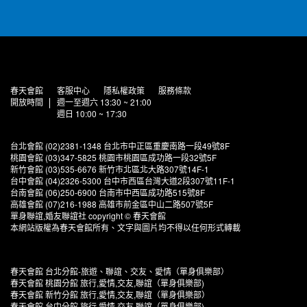
春天會館
客服中心
隱私權政策
服務條款
開放時間
週一至週六 13:30 ~ 21:00
週日 10:00 ~ 17:30
台北會館 (02)2381-1348 台北市中正區重慶南路一段49號8F
桃園會館 (03)347-5825 桃園市桃園區成功路一段32號5F
新竹會館 (03)535-6676 新竹市北區北大路307號14F-1
台中會館 (04)2326-5300 台中市西區台灣大道2段307號11F-1
台南會館 (06)250-6900 台南市中西區成功路515號8F
高雄會館 (07)216-1988 高雄市前金區中山二路507號5F
單身聯誼,婚友聯誼社 copyright © 春天會館
本網站版權為春天會館所有、文字與圖片均不得以任何形式轉載
春天會館 台北分館-旅遊、聯誼、交友、愛情（單身俱樂部）
春天會館 桃園分館 旅行,愛情,交友,聯誼（單身俱樂部)
春天會館 新竹分館 旅行,愛情,交友,聯誼（單身俱樂部）
春天會館 台中分館 旅行,愛情,交友,聯誼（單身俱樂部)