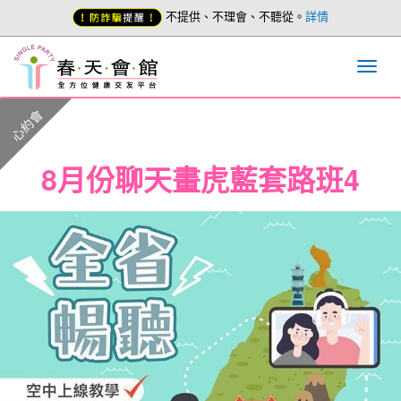
不提供、不理會、不聽從。
詳情
心約會
8月份聊天畫虎藍套路班4