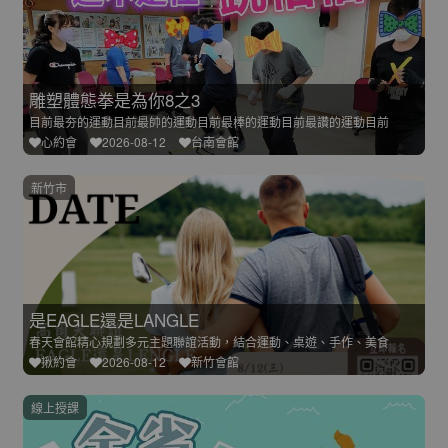
雕塑體態拳是為你8之3
目前最夯的運動目前最帥的運動目前最棒的運動目前最讚的運動目前
心約會
2026-08-12
台南會館
新竹市
是EAGLE還是LANGLE
春天會館精心規劃多元主題聯誼活動，結合運動、桌遊、手作、美食
揪約會
2026-08-12
新竹會館
線上授課