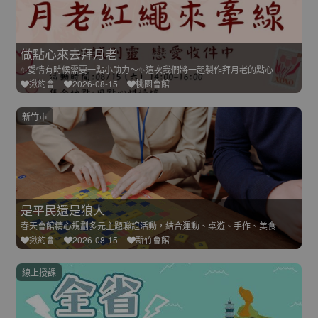
做點心來去拜月老
✨愛情有時候需要一點小助力～✨這次我們將一起製作拜月老的點心
揪約會
2026-08-15
桃園會館
新竹市
是平民還是狼人
春天會館精心規劃多元主題聯誼活動，結合運動、桌遊、手作、美食
揪約會
2026-08-15
新竹會館
線上授課