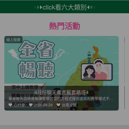
click看六大類別
熱門活動
線上授課
單身學習7嘴甜人甜成就姻緣
平日單身進修課程學習愛的方程式運用遠距離教學模式不管你人身在
心約會
2026-08-20
台南會館