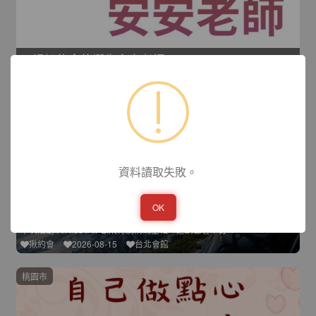
一場好約會的誕生安安老師
約會最怕氣氛尷尬、話題乾掉，或見完面後不知道下一步怎麼辦。其
心約會
2026-08-15
新竹會館
台北市
資料讀取失敗。
OK
讓我們一起飛起來吧！
本次活動以iRideTAIPEI飛行劇院為主軸，邀請都會單身
揪約會
2026-08-15
台北會館
桃園市