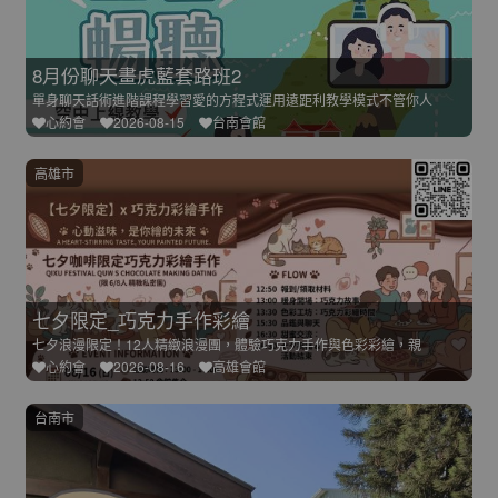
8月份聊天畫虎藍套路班2
單身聊天話術進階課程學習愛的方程式運用遠距利教學模式不管你人
心約會
2026-08-15
台南會館
高雄市
七夕限定_巧克力手作彩繪
七夕浪漫限定！12人精緻浪漫團，體驗巧克力手作與色彩彩繪，親
心約會
2026-08-16
高雄會館
台南市