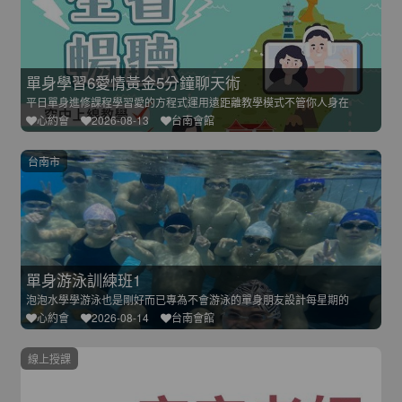
單身學習6愛情黃金5分鐘聊天術
平日單身進修課程學習愛的方程式運用遠距離教學模式不管你人身在
心約會
2026-08-13
台南會館
台南市
單身游泳訓練班1
泡泡水學學游泳也是剛好而已專為不會游泳的單身朋友設計每星期的
心約會
2026-08-14
台南會館
線上授課