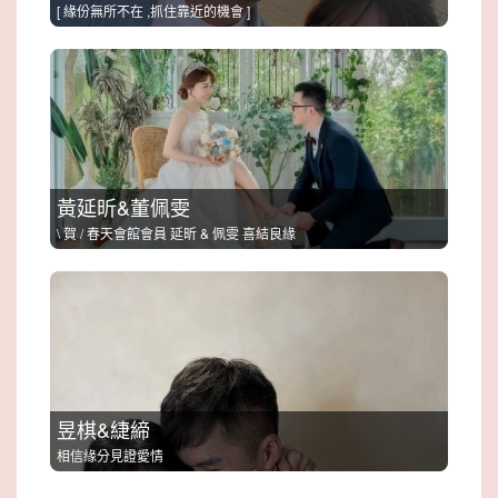
[ 緣份無所不在 ,抓住靠近的機會 ]
黃延昕&董佩雯
\ 賀 / 春天會館會員 延昕 & 佩雯 喜結良緣
昱棋&緁締
相信緣分見證愛情