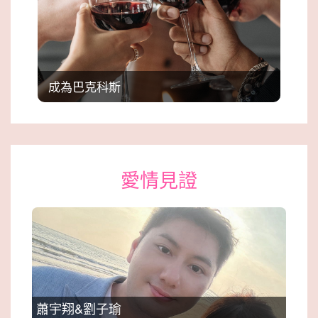
成為巴克科斯
愛情見證
蕭宇翔&劉子瑜