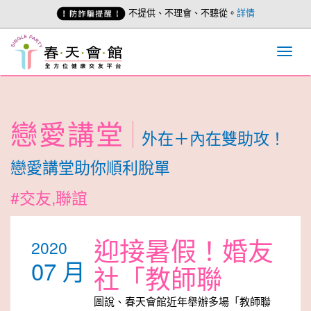
不提供、不理會、不聽從。
詳情
戀愛講堂
外在＋內在雙助攻！
戀愛講堂助你順利脫單
#交友,聯誼
迎接暑假！婚友
2020
07 月
社「教師聯
圖說、春天會館近年舉辦多場「教師聯