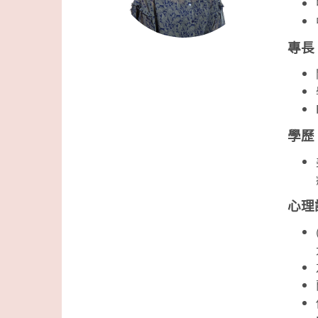
專長
學歷
心理