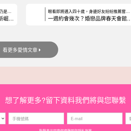
說到實體單身聯誼，許多人腦中浮現的仍是老派的排排坐、自我介紹輪流上場
眼看即將邁入四十歲，身邊好友紛紛推薦嘗試婚友社，但對許多人來說，約會
脫單不靠演算法：實體交友重新崛起，真誠互動成戀愛關
一週約會幾次？婚戀品牌春天會館：「留白
看更多愛情文章
想了解更多?留下資料我們將與您聯繫
點擊表示同意
個資聲明
與
隠私政策