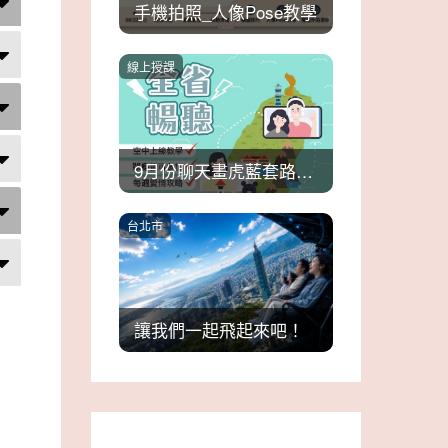
手機拍照_人像Pose教學
線上授課
9月份聊天畫虎藍套路班1
台北市
讓我們一起飛起來吧！