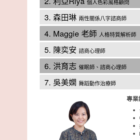
2. 利亞Riya
個人色彩風格顧問
3. 森田琳
兩性關係八字諮商師
4. Maggie 老師
人格特質解析師
5. 陳奕安
諮商心理師
6. 洪育志
催眠師、諮商心理師
7. 吳美嫻
舞蹈動作治療師
專業