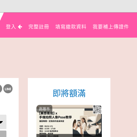
登入
完整註冊
填寫繳款資料
我要補上傳證件
即將額滿
高雄市