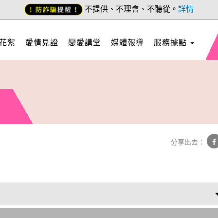
不提供、不理會、不聽從。
詳情
花絮
愛情見證
戀愛講堂
媒體報導
服務據點
分享出去：