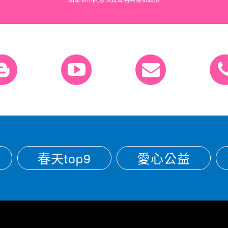
春天top9
愛心公益