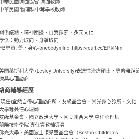
中華民國瑜珈協會 瑜珈教師
中華民國 物理科中等學校教師
關係議題、精神困擾、自我探索、多元文化
學派：動力取向、身體取向
FB專頁: 薏．身心-onebodymind https://reurl.cc/ERklNm
美國萊斯利大學 (Lesley University)表達性治療碩士，專修舞蹈
療與心理諮商
諮商輔導經歷
(現任)宜然自得心理諮商所、友緣基金會、崇光身心診所、文化
大學等兼任心理師
友緣基金會、國立政治大學、國立聯合大學 專任心理師
蘭陽技術學院 專任資教輔導員
佛光大學、美國波士頓兒童基金會（Boston Children’s