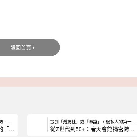
返回首頁
▲步伐一致的感情，從不強求誰走在前方。在生活的起伏裡，總能自然地為彼
提到「婚友社」或「聯誼」，很多人的第一反應大概是：「我是有多慘才要去
相愛不必當超人，聊聊感情裡的「角色彈性」
從Z世代到50+：春天會館揭密跨世代戀愛圖鑑