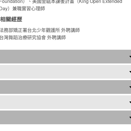
Foundation）、美國金甌本課後計畫（King Open Extended
Day）兼職實習心理師
理相關經歷
法務部矯正署台北少年觀護所 外聘講師
台灣舞蹈治療研究協會 外聘講師