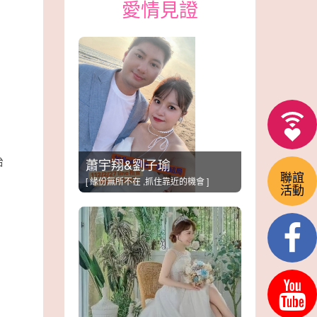
愛情見證
治
蕭宇翔&劉子瑜
聯誼
[ 緣份無所不在 ,抓住靠近的機會 ]
活動