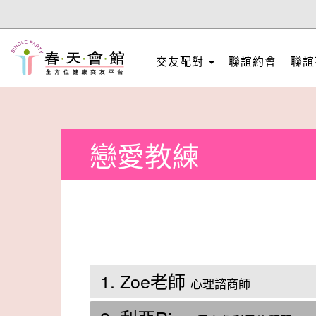
交友配對
聯誼約會
聯誼
戀愛教練
1. Zoe老師
心理諮商師