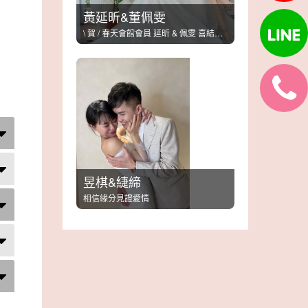
黃延昕&董佩雯
\ 賀 / 春天會館會員 延昕 & 佩雯 喜結良緣
昱棋&緁締
相信緣分見證愛情