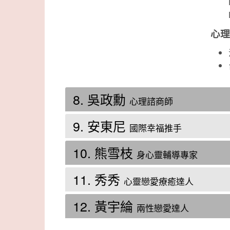
心
8. 吳政勳
心理諮商師
9. 安東尼
國際幸福推手
10. 熊雪枝
身心靈輔導專家
11. 秀秀
心靈戀愛療癒達人
12. 黃宇綸
兩性戀愛達人