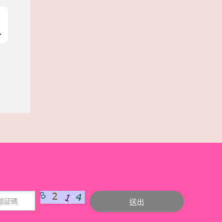
」成關係穩定
送出