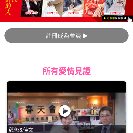
註冊成為會員
所有愛情見證
蘊修&佳文