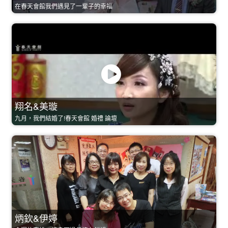
在春天會館我們遇見了一輩子的幸福
翔名&美璇
九月，我們結婚了!春天會館 婚禮 論壇
炳欽&伊婷