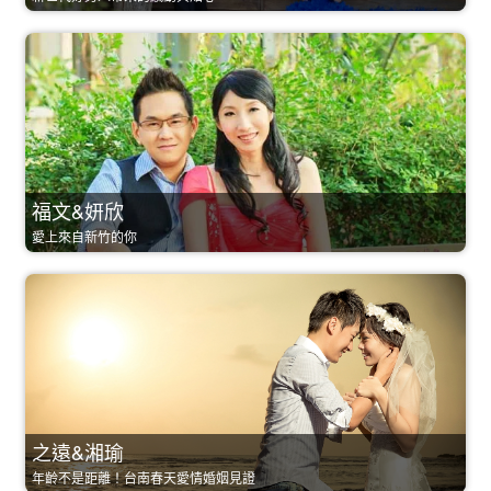
福文&妍欣
愛上來自新竹的你
之遠&湘瑜
年齡不是距離！台南春天愛情婚姻見證