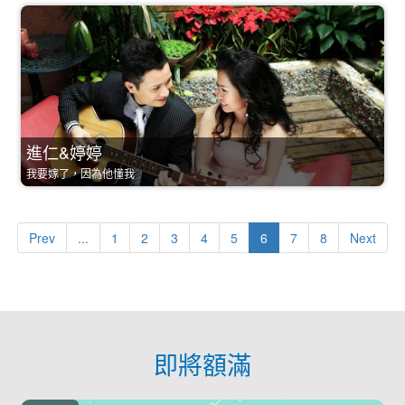
進仁&婷婷
我要嫁了，因為他懂我
Prev
...
1
2
3
4
5
6
7
8
Next
即將額滿