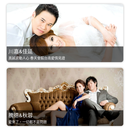
川嘉&佳延
真誠感動人心 春天會館台南愛情見證
騰德&秋蓉
愛來了，一切都不是問題