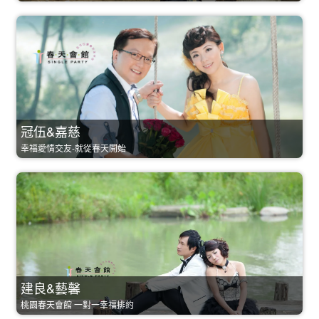
冠伍&嘉慈
幸福愛情交友-就從春天開始
建良&藝馨
桃園春天會館 一對一幸福排約