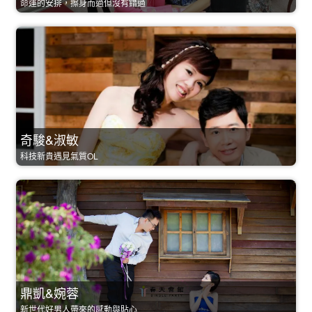
命運的安排，擦身而過但沒有錯過
奇駿&淑敏
科技新貴遇見氣質OL
鼎凱&婉蓉
新世代好男人帶來的感動與貼心