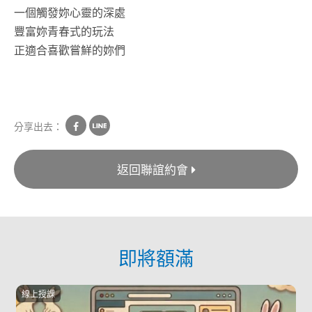
一個觸發妳心靈的深處
豐富妳青春式的玩法
正適合喜歡嘗鮮的妳們
分享出去：
返回聯誼約會
即將額滿
線上授課