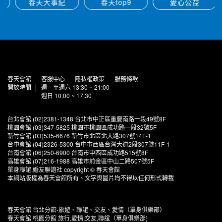
春天大事紀
春天top9
愛心公益
春天會館
客服中心
隱私權政策
服務條款
開放時間
週一至週六 13:30 ~ 21:00
週日 10:00 ~ 17:30
台北會館 (02)2381-1348 台北市中正區重慶南路一段49號8F
桃園會館 (03)347-5825 桃園市桃園區成功路一段32號5F
新竹會館 (03)535-6676 新竹市北區北大路307號14F-1
台中會館 (04)2326-5300 台中市西區台灣大道2段307號11F-1
台南會館 (06)250-6900 台南市中西區成功路515號8F
高雄會館 (07)216-1988 高雄市前金區中山二路507號5F
單身聯誼,婚友聯誼社 copyright © 春天會館
本網站版權為春天會館所有、文字與圖片均不得以任何形式轉載
春天會館 台北分館-旅遊、聯誼、交友、愛情（單身俱樂部）
春天會館 桃園分館 旅行,愛情,交友,聯誼（單身俱樂部)