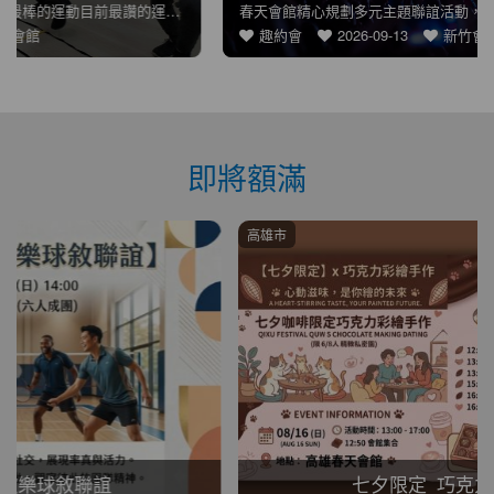
春天會館精心規劃多元主題聯誼活動，結合運動、桌遊、手作、美食
趣約會
2026-09-13
新竹會館
即將額滿
高雄市
七夕限定_巧克力手作彩繪