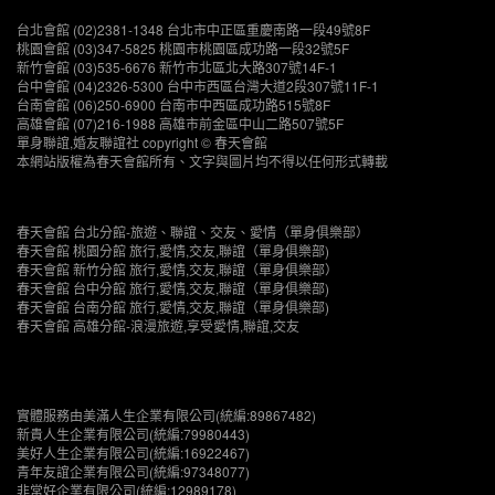
台北會館 (02)2381-1348 台北市中正區重慶南路一段49號8F
桃園會館 (03)347-5825 桃園市桃園區成功路一段32號5F
新竹會館 (03)535-6676 新竹市北區北大路307號14F-1
台中會館 (04)2326-5300 台中市西區台灣大道2段307號11F-1
台南會館 (06)250-6900 台南市中西區成功路515號8F
高雄會館 (07)216-1988 高雄市前金區中山二路507號5F
單身聯誼,婚友聯誼社 copyright © 春天會館
本網站版權為春天會館所有、文字與圖片均不得以任何形式轉載
春天會館 台北分館-旅遊、聯誼、交友、愛情（單身俱樂部）
春天會館 桃園分館 旅行,愛情,交友,聯誼（單身俱樂部)
春天會館 新竹分館 旅行,愛情,交友,聯誼（單身俱樂部）
春天會館 台中分館 旅行,愛情,交友,聯誼（單身俱樂部)
春天會館 台南分館 旅行,愛情,交友,聯誼（單身俱樂部)
春天會館 高雄分館-浪漫旅遊,享受愛情,聯誼,交友
實體服務由美滿人生企業有限公司(統編:89867482)
新貴人生企業有限公司(統編:79980443)
美好人生企業有限公司(統編:16922467)
青年友誼企業有限公司(統編:97348077)
非常好企業有限公司(統編:12989178)