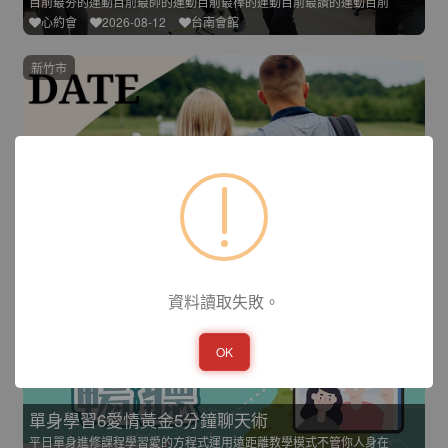
目前最夯的運動目前最帥的運動目前最棒的運動目前最讚的運動目前
心約會
2026-08-12
台南會館
新竹市
是EAGLE還是LANGLE
春天會館精心規劃多元主題聯誼活動，結合運動、桌遊、手作、美食
揪約會
2026-08-12
新竹會館
線上授課
資料讀取失敗。
OK
單身學習6愛情黃金5分鐘聊天術
平日單身進修課程學習愛的方程式運用遠距離教學模式不管你人身在