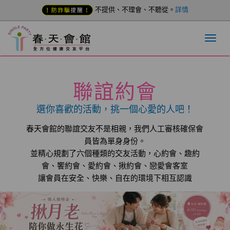
不提供、不理會、不聽從。
詳情
聯誼約會
選你喜歡的活動，挑一個心愛的人吧！
春天會館的聯誼交友不是相親，我們人工審核確保會
員皆為單身身份。
並精心規劃了六個種類的交友活動，心約會、趣約
會、饗約會、愛約會、揪約會、戀愛會客室
讓會員在安全、快樂、自在的環境下相互認識