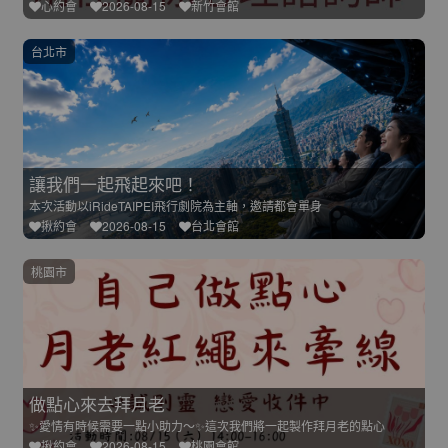
心約會
2026-08-15
新竹會館
台北市
讓我們一起飛起來吧！
本次活動以iRideTAIPEI飛行劇院為主軸，邀請都會單身
揪約會
2026-08-15
台北會館
桃園市
做點心來去拜月老
✨愛情有時候需要一點小助力～✨這次我們將一起製作拜月老的點心
揪約會
2026-08-15
桃園會館