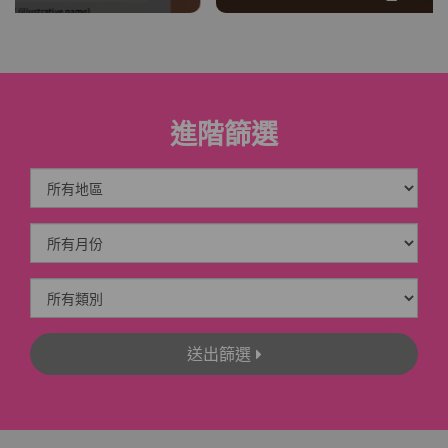
進階篩選
送出篩選