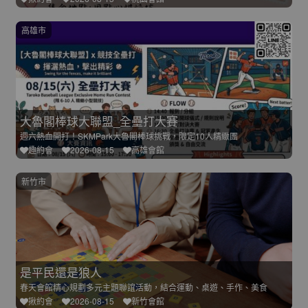
高雄市
大魯閣棒球大聯盟_全壘打大賽
週六熱血開打！SKMPark大魯閣棒球挑戰，限定10人精緻團
趣約會
2026-08-15
高雄會館
新竹市
是平民還是狼人
春天會館精心規劃多元主題聯誼活動，結合運動、桌遊、手作、美食
揪約會
2026-08-15
新竹會館