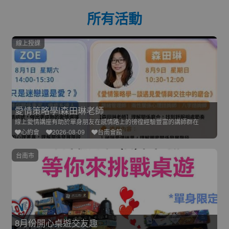
所有活動
線上授課
愛情策略學l森田琳老師
線上愛情講座有助於單身朋友在感情路上的徬徨經驗豐富的講師群在
心約會
2026-08-09
台南會館
台南市
8月份開心桌遊交友趣