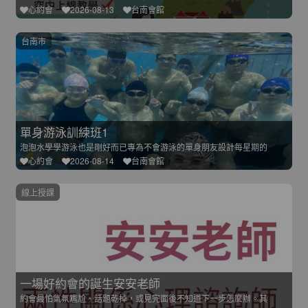
心約會
2026-08-13
台南會館
台南市
單身游泳訓練班1
泡泡水學學游泳也是剛好而已專為不會游泳的單身朋友設計每星期的
心約會
2026-08-14
台南會館
線上授課
一場好約會的誕生安安老師
約會最怕氣氛尷尬、話題乾掉，或見完面後不知道下一步怎麼辦。其