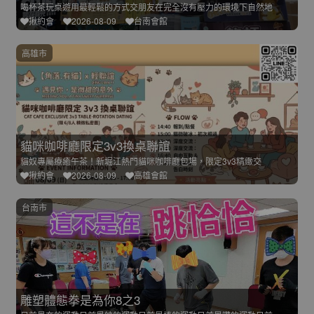
喝杯茶玩桌遊用最輕鬆的方式交朋友在完全沒有壓力的環境下自然地
揪約會
2026-08-09
台南會館
高雄市
貓咪咖啡廳限定3v3換桌聯誼
貓奴專屬療癒午茶！新堀江熱門貓咪咖啡廳包場，限定3v3精緻交
揪約會
2026-08-09
高雄會館
台南市
雕塑體態拳是為你8之3