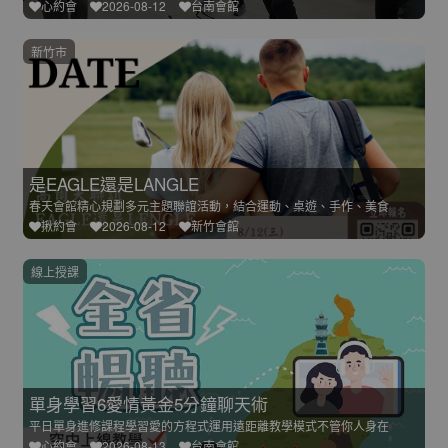
心約會
2026-08-12
台南會館
新竹市
是EAGLE還是LANGLE
春天會館精心規劃多元主題聯誼活動，結合運動、桌遊、手作、美食
揪約會
2026-08-12
新竹會館
線上授課
單身學習6愛情黃金5分鐘聊天術
平日單身進修課程學習愛的方程式運用遠距離教學模式不管你人身在
心約會
2026-08-13
台南會館