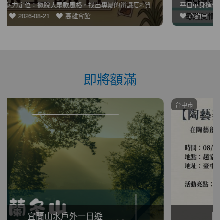
平日單身進修課程學習愛的方程式運用遠距離教學模式不管你人身在
心約會
2026-09-24
台南會館
即將額滿
台中市
陶藝美學：趙家窯午茶拉坏體驗