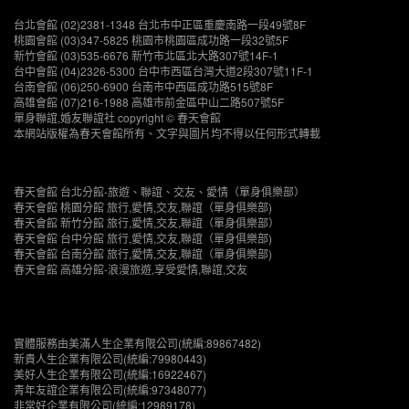
台北會館 (02)2381-1348 台北市中正區重慶南路一段49號8F
桃園會館 (03)347-5825 桃園市桃園區成功路一段32號5F
新竹會館 (03)535-6676 新竹市北區北大路307號14F-1
台中會館 (04)2326-5300 台中市西區台灣大道2段307號11F-1
台南會館 (06)250-6900 台南市中西區成功路515號8F
高雄會館 (07)216-1988 高雄市前金區中山二路507號5F
單身聯誼,婚友聯誼社 copyright © 春天會館
本網站版權為春天會館所有、文字與圖片均不得以任何形式轉載
春天會館 台北分館-旅遊、聯誼、交友、愛情（單身俱樂部）
春天會館 桃園分館 旅行,愛情,交友,聯誼（單身俱樂部)
春天會館 新竹分館 旅行,愛情,交友,聯誼（單身俱樂部）
春天會館 台中分館 旅行,愛情,交友,聯誼（單身俱樂部)
春天會館 台南分館 旅行,愛情,交友,聯誼（單身俱樂部)
春天會館 高雄分館-浪漫旅遊,享受愛情,聯誼,交友
實體服務由美滿人生企業有限公司(統編:89867482)
新貴人生企業有限公司(統編:79980443)
美好人生企業有限公司(統編:16922467)
青年友誼企業有限公司(統編:97348077)
非常好企業有限公司(統編:12989178)