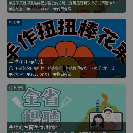
單身聊天話術進階課程學習愛的方程式運用遠距利教學模式不管你人
心約會
2026-08-08
台南會館
桃園市
手作扭扭棒花束
運用色彩繽紛的扭扭棒，透過彎折、纏繞與塑形技巧，親手製作一束
揪約會
2026-08-08
桃園會館
線上授課
金姐的台南美食地圖2