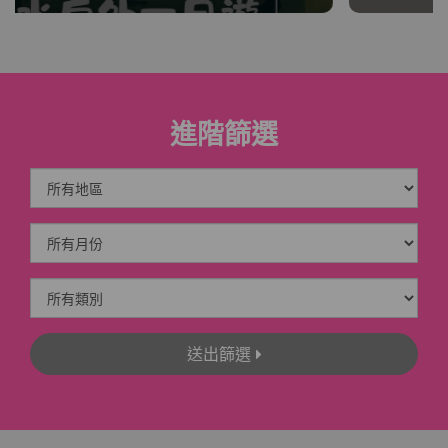
進階篩選
送出篩選