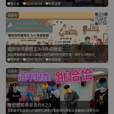
揪約會
2026-08-09
台南會館
高雄市
貓咪咖啡廳限定3v3換桌聯誼
貓奴專屬療癒午茶！新堀江熱門貓咪咖啡廳包場，限定3v3精緻交
揪約會
2026-08-09
高雄會館
台南市
雕塑體態拳是為你8之3
目前最夯的運動目前最帥的運動目前最棒的運動目前最讚的運動目前