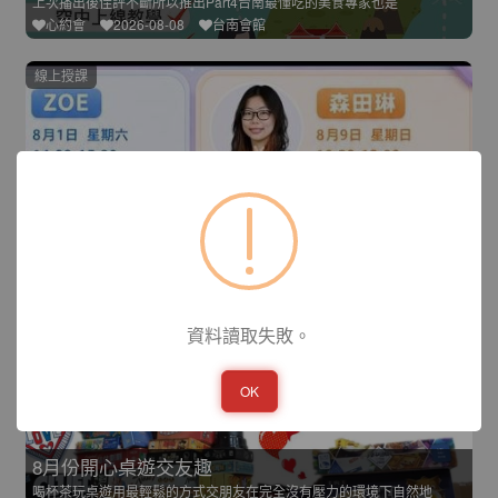
上次播出後佳評不斷所以推出Part4台南最懂吃的美食專家也是
心約會
2026-08-08
台南會館
線上授課
愛情策略學l森田琳老師
線上愛情講座有助於單身朋友在感情路上的徬徨經驗豐富的講師群在
心約會
2026-08-09
台南會館
台南市
資料讀取失敗。
OK
8月份開心桌遊交友趣
喝杯茶玩桌遊用最輕鬆的方式交朋友在完全沒有壓力的環境下自然地