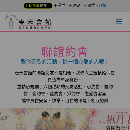
不提供、不理會、不聽從。
詳情
聯誼約會
選你喜歡的活動，挑一個心愛的人吧！
春天會館的聯誼交友不是相親，我們人工審核確保會
員皆為單身身份。
並精心規劃了六個種類的交友活動，心約會、趣約
會、饗約會、愛約會、揪約會、戀愛會客室
讓會員在安全、快樂、自在的環境下相互認識