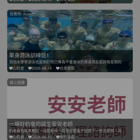
台南市
單身游泳訓練班1
泡泡水學學游泳也是剛好而已專為不會游泳的單身朋友設計每星期的
心約會
2026-08-14
台南會館
線上授課
一場好約會的誕生安安老師
約會最怕氣氛尷尬、話題乾掉，或見完面後不知道下一步怎麼辦。其
心約會
2026-08-15
新竹會館