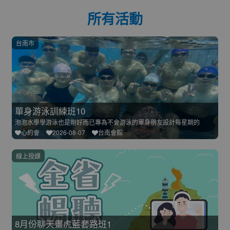
所有活動
台南市
單身游泳訓練班10
泡泡水學學游泳也是剛好而已專為不會游泳的單身朋友設計每星期的
心約會
2026-08-07
台南會館
線上授課
8月份聊天畫虎藍套路班1