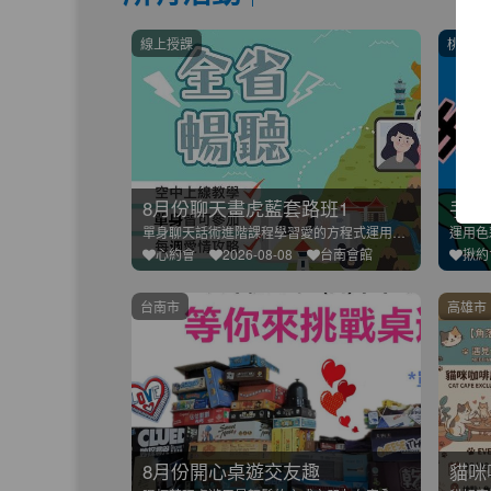
線上授課
桃園市
8月份聊天畫虎藍套路班1
手作
單身聊天話術進階課程學習愛的方程式運用遠距利教學模式不管你人
心約會
2026-08-08
台南會館
揪約
台南市
高雄市
8月份開心桌遊交友趣
貓咪