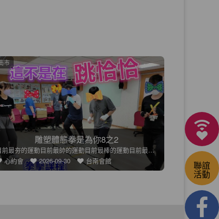
中市
桃園市
🍂秋日漫遊：秋光浪漫一日遊
🍂【秋日漫遊：秋光浪漫一日遊】漫步在秋日風景中，舒緩平日壓力
趣約會
2026-09-13
台中會館
趣約會
聯誼
活動