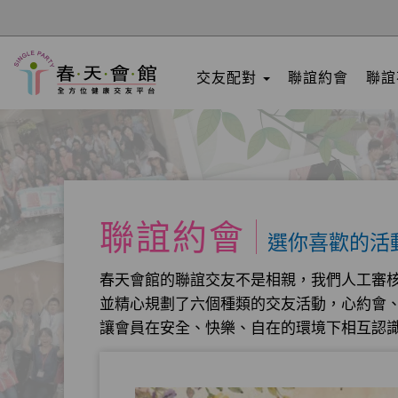
交友配對
聯誼約會
聯誼
聯誼約會
選你喜歡的活
春天會館的聯誼交友不是相親，我們人工審
並精心規劃了六個種類的交友活動，心約會
讓會員在安全、快樂、自在的環境下相互認