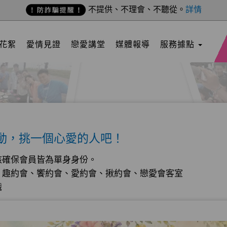
不提供、不理會、不聽從。
詳情
花絮
愛情見證
戀愛講堂
媒體報導
服務據點
動，挑一個心愛的人吧！
核確保會員皆為單身身份。
、趣約會、饗約會、愛約會、揪約會、戀愛會客室
識