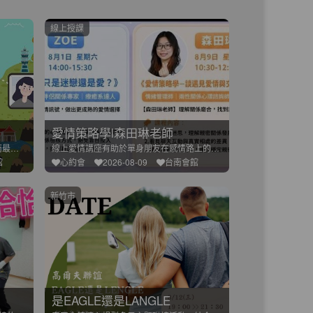
線上授課
愛情策略學l森田琳老師
上次播出後佳評不斷所以推出Part4台南最懂吃的美食專家也是
線上愛情講座有助於單身朋友在感情路上的徬徨經驗豐富的講師群在
館
心約會
2026-08-09
台南會館
新竹市
是EAGLE還是LANGLE