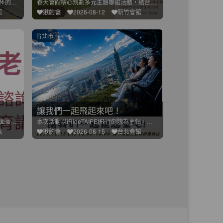
目前最夯的運動目前最帥的運動目前最棒的運動目前最讚的運動目前
春天會館精心規劃多元主題聯誼活動，結合運動、桌遊、手作、美食
館
揪約會
2026-08-12
新竹會館
台北市
讓我們一起飛起來吧！
約會最怕氣氛尷尬、話題乾掉，或見完面後不知道下一步怎麼辦。其
本次活動以iRideTAIPEI飛行劇院為主軸，邀請都會單身
館
揪約會
2026-08-15
台北會館