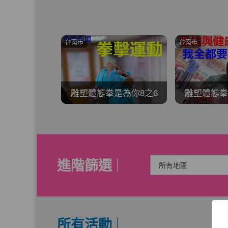
台南市
台南市
是為你8之6
雕塑體態拳是為你8之7
進階篩選
所有活動