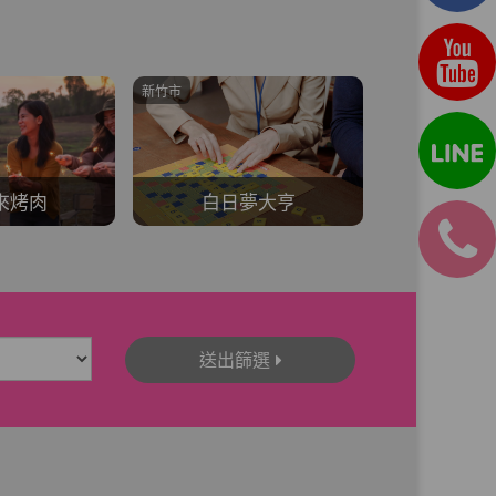
台中市
線上授課
夢大亨
🌃浪漫海線夜景台中景觀咖啡
送出篩選