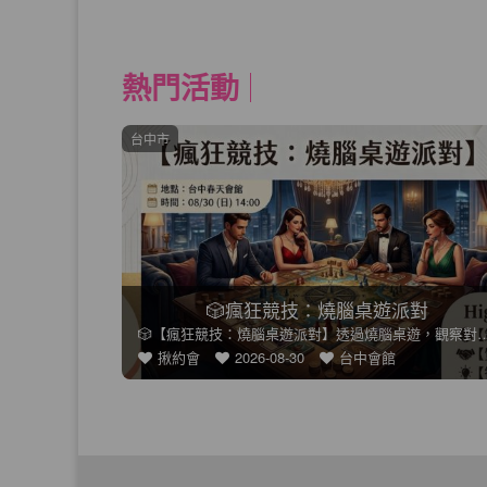
熱門活動
新竹市
對
成為巴克科斯
🎲【瘋狂競技：燒腦桌遊派對】透過燒腦桌遊，觀察對方的策略思考
春天會館精心規劃多元主題聯誼活動，結合運
饗約會
2026-09-04
新竹會館