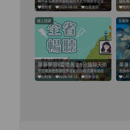
喝杯茶玩桌遊用最輕鬆的方式交朋友在完全沒有壓力的環境下自然地
揪約會
2026-08-09
台南會館
揪約
線上授課
台南市
單身學習6愛情黃金5分鐘聊天術
單身
平日單身進修課程學習愛的方程式運用遠距離教學模式不管你人身在
心約會
2026-08-13
台南會館
心約