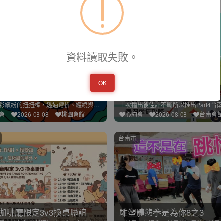
線上授課
資料讀取失敗。
OK
扭扭棒花束
金姐的台南美食地圖2
運用色彩繽紛的扭扭棒，透過彎折、纏繞與塑形技巧，親手製作一束
會
2026-08-08
桃園會館
心約會
2026-08-08
台南會
台南市
咖啡廳限定3v3換桌聯誼
雕塑體態拳是為你8之3