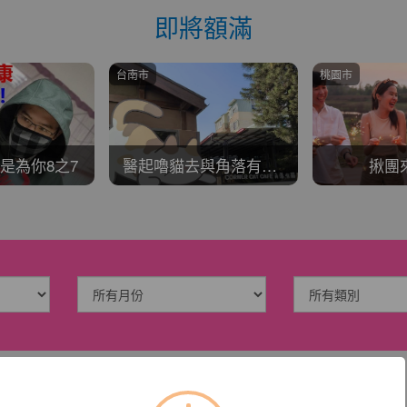
即將額滿
桃園市
新竹市
醫起嚕貓去與角落有貓咖啡廳合辦
揪團來烤肉
白日