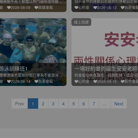
貓奴專屬療癒午茶！新堀江熱門貓咪咖啡廳包場，限定3v3精緻交
會
2026-08-09
高雄會館
心約會
2026-08-12
台南會
線上授課
游泳訓練班1
一場好約會的誕生安安老師
泡泡水學學游泳也是剛好而已專為不會游泳的單身朋友設計每星期的
會
2026-08-14
台南會館
心約會
2026-08-15
新竹會
Prev
1
2
3
4
5
6
7
...
Next