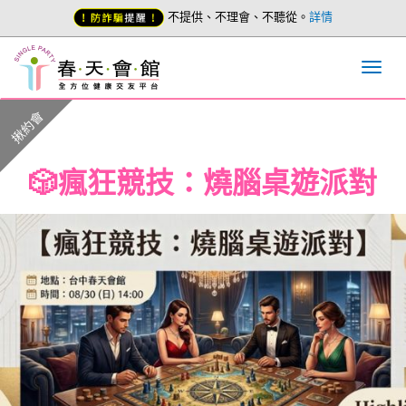
不提供、不理會、不聽從。
詳情
揪約會
🎲瘋狂競技：燒腦桌遊派對