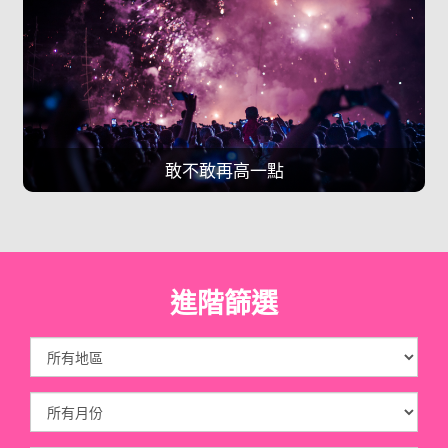
高一點
雕塑體態拳是為你
進階篩選