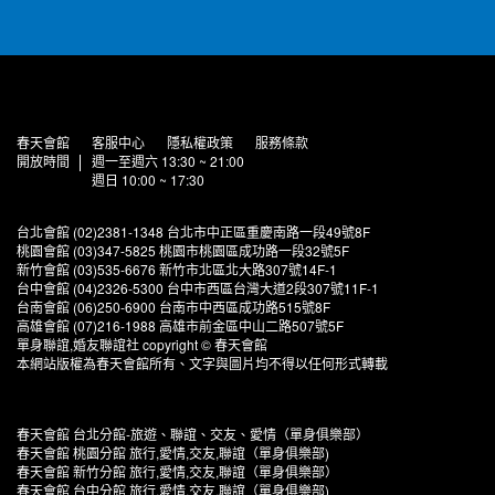
春天會館
客服中心
隱私權政策
服務條款
開放時間
週一至週六 13:30 ~ 21:00
週日 10:00 ~ 17:30
台北會館 (02)2381-1348 台北市中正區重慶南路一段49號8F
桃園會館 (03)347-5825 桃園市桃園區成功路一段32號5F
新竹會館 (03)535-6676 新竹市北區北大路307號14F-1
台中會館 (04)2326-5300 台中市西區台灣大道2段307號11F-1
台南會館 (06)250-6900 台南市中西區成功路515號8F
高雄會館 (07)216-1988 高雄市前金區中山二路507號5F
單身聯誼,婚友聯誼社 copyright © 春天會館
本網站版權為春天會館所有、文字與圖片均不得以任何形式轉載
春天會館 台北分館-旅遊、聯誼、交友、愛情（單身俱樂部）
春天會館 桃園分館 旅行,愛情,交友,聯誼（單身俱樂部)
春天會館 新竹分館 旅行,愛情,交友,聯誼（單身俱樂部）
春天會館 台中分館 旅行,愛情,交友,聯誼（單身俱樂部)