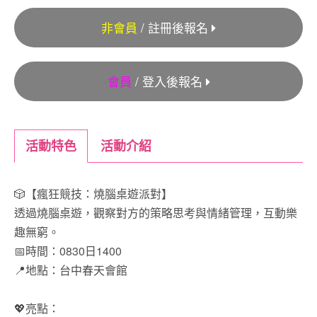
非會員
/ 註冊後報名
會員
/ 登入後報名
活動特色
活動介紹
🎲【瘋狂競技：燒腦桌遊派對】
透過燒腦桌遊，觀察對方的策略思考與情緒管理，互動樂
趣無窮。
📅時間：0830日1400
📍地點：台中春天會館
💖亮點：