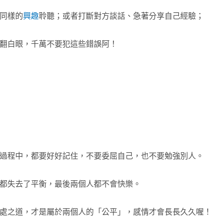
同樣的
興趣
聆聽；或者打斷對方談話、急著分享自己經驗；
翻白眼，千萬不要犯這些錯誤阿！
過程中，都要好好記住，不要委屈自己，也不要勉強別人。
都失去了平衡，最後兩個人都不會快樂。
處之道，才是屬於兩個人的「公平」，感情才會長長久久喔！