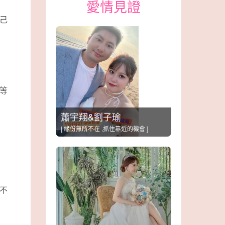
愛情見證
己
等
蕭宇翔&劉子瑜
[ 緣份無所不在 ,抓住靠近的機會 ]
不