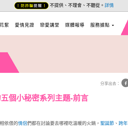
不提供、不理會、不聽從。
詳情
花絮
愛情見證
戀愛講堂
媒體報導
服務據點
分享出去：
五個小秘密系列主題-前言
相依偎的
情侶
們都在討論要去哪裡吃溫暖的火鍋，
聖誕節
、
跨年