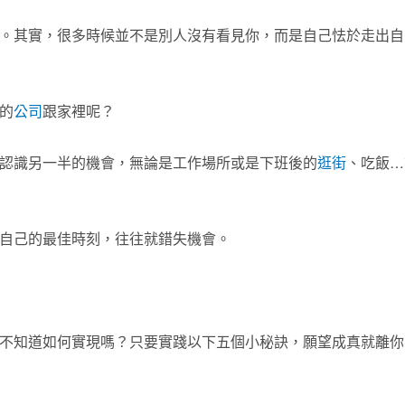
。其實，很多時候並不是別人沒有看見你，而是自己怯於走出自
的
公司
跟家裡呢？
認識另一半的機會，無論是工作場所或是下班後的
逛街
、吃飯…
自己的最佳時刻，往往就錯失機會。
不知道如何實現嗎？只要實踐以下五個小秘訣，願望成真就離你