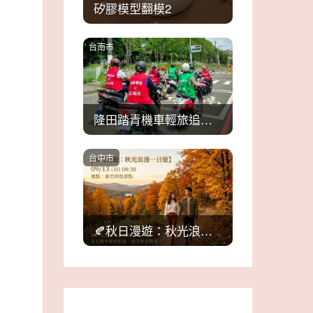
矽膠模型翻模2
台南市
隆田踏青機車輕旅追風去
台中市
🍂秋日漫遊：秋光浪漫一日遊