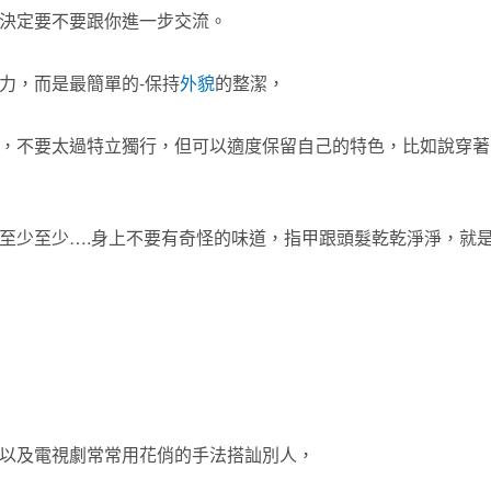
決定要不要跟你進一步交流。
力，而是最簡單的-保持
外貌
的整潔，
，不要太過特立獨行，但可以適度保留自己的特色，比如說穿著
至少至少….身上不要有奇怪的味道，指甲跟頭髮乾乾淨淨，就
以及電視劇常常用花俏的手法搭訕別人，