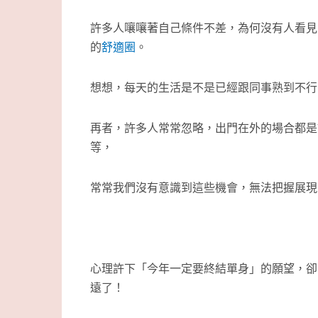
許多人嚷嚷著自己條件不差，為何沒有人看見
的
舒適圈
。
想想，每天的生活是不是已經跟同事熟到不行
再者，許多人常常忽略，出門在外的場合都是
等，
常常我們沒有意識到這些機會，無法把握展現
心理許下「今年一定要終結單身」的願望，卻
遠了！