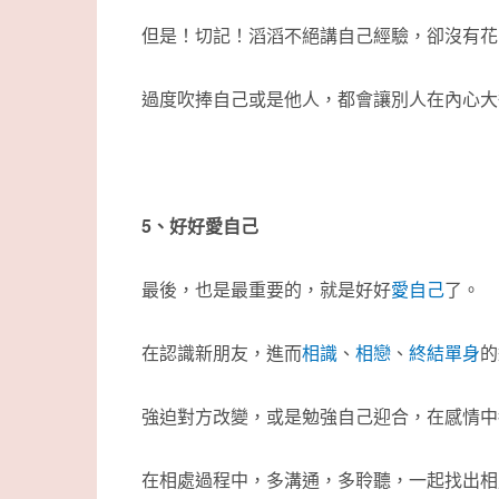
但是！切記！滔滔不絕講自己經驗，卻沒有花
過度吹捧自己或是他人，都會讓別人在內心大
5、好好愛自己
最後，也是最重要的，就是好好
愛自己
了。
在認識新朋友，進而
相識
、
相戀
、
終結單身
的
強迫對方改變，或是勉強自己迎合，在感情中
在相處過程中，多溝通，多聆聽，一起找出相