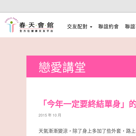
交友配對
聯誼約會
聯誼
戀愛講堂
「今年一定要終結單身」的
2015 年 10 月
天氣漸漸變涼，除了身上多加了些外套，路上