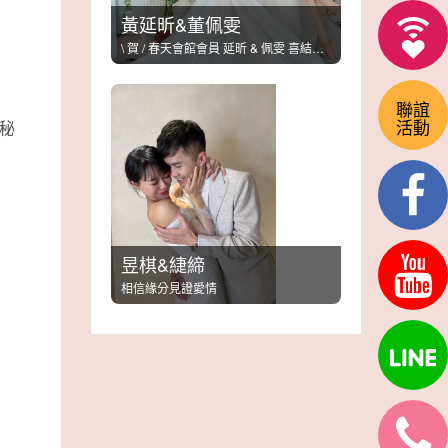
黃延昕&董佩雯
\ 賀 / 春天會館會員 延昕 & 佩雯 喜結良緣
聯誼
活動
秘
昱棋&緁締
相信緣分見證愛情