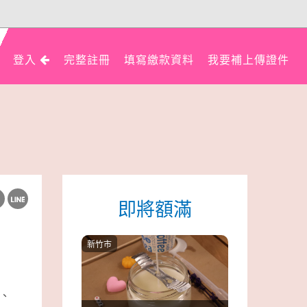
登入
完整註冊
填寫繳款資料
我要補上傳證件
即將額滿
新竹市
、